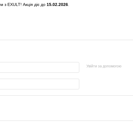
м з EXULT! Акція діє до
15.02.2026
.
Увійти за допомогою