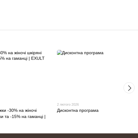
2 лютого 2026
жки -30% на жіночі
Дисконтна програма
ки та -15% на гаманці |