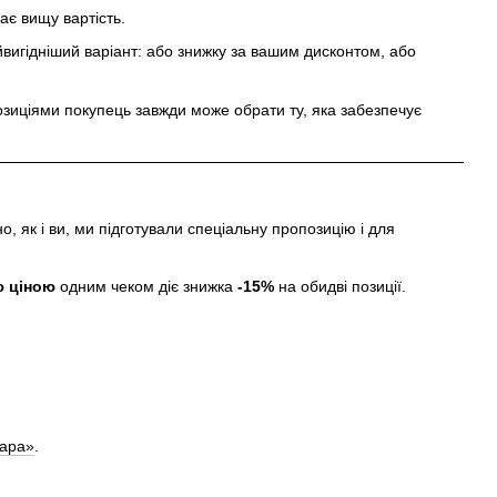
є вищу вартість.
вигідніший варіант: або знижку за вашим дисконтом, або
озиціями покупець завжди може обрати ту, яка забезпечує
 як і ви, ми підготували спеціальну пропозицію і для
ю ціною
одним чеком діє знижка
-15%
на обидві позиції.
пара»
.