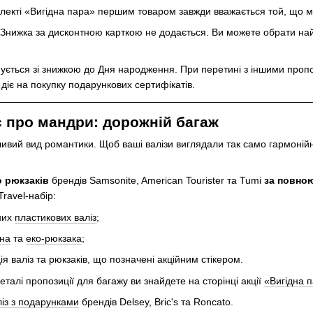
лекті «Вигідна пара» першим товаром завжди вважається той, що ма
Знижка за дисконтною карткою не додається. Ви можете обрати най
ується зі знижкою до Дня народження. При перетині з іншими проп
 діє на покупку подарункових сертифікатів.
іє про мандри: дорожній багаж
вий вид романтики. Щоб ваші валізи виглядали так само гармонійно,
о рюкзаків
брендів Samsonite, American Tourister та Tumi
за повно
ravel-набір:
них
пластикових валіз
;
на
та
еко-рюкзака
;
я валіз та рюкзаків, що позначені акційним стікером.
еталі пропозиції для багажу ви знайдете на сторінці акції
«Вигідна 
ліз з подарунками
брендів Delsey, Bric's та Roncato.