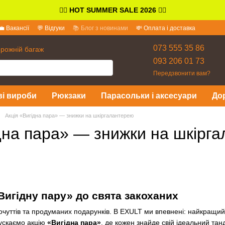
👉🏻
HOT SUMMER SALE 2026
👈🏻
💼 Вакансії
💬 Відгуки
📚 Блог з новинами
💸 Оплата і доставка
іді
073 555 35 86
орожній багаж
093 206 01 73
Передзвонити вам?
ві вироби
Рюкзаки
Парасольки і аксесуари
До
Акція «Вигідна пара» — знижки на шкіргалантерею
ідна пара» — знижки на шкірг
Вигідну пару» до свята закоханих
чуттів та продуманих подарунків. В EXULT ми впевнені: найкращий
ускаємо акцію
«Вигідна пара»
, де кожен знайде свій ідеальний тан