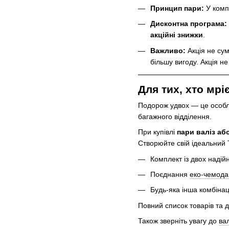
Принцип пари:
У комп
Дисконтна програма:
акційні
знижки
.
Важливо:
Акція не сум
більшу вигоду. Акція не
Для тих, хто мр
Подорож удвох — це особли
багажного відділення.
При купівлі
пари валіз аб
Створюйте свій ідеальний T
Комплект із двох надій
Поєднання
еко-чемода
Будь-яка інша комбінаці
Повний список товарів та д
Також зверніть увагу до
ва