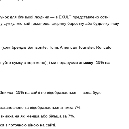
арунок для близької людини — в EXULT представлено сотні
ну сумку
, місткий
гаманець
,
шкіряну барсетку
або будь-яку іншу
(крім брендів Samsonite, Tumi, American Tourister, Roncato,
нуйте сумку з портмоне), і ми подаруємо
знижку -15% на
. Знижка
-15%
на сайті не відображається — вона буде
ті встановлено та відображається знижка 7%.
 знижка на які менша або більша за 7%.
я з поточною ціною на сайті.