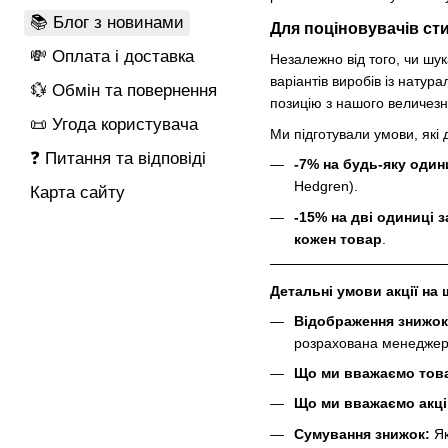
📚 Блог з новинами
Для поціновувачів ст
💸 Оплата і доставка
Незалежно від того, чи шу
варіантів виробів із натур
💱 Обмін та повернення
позицію з нашого величезн
📜 Угода користувача
Ми підготували умови, які
❓ Питання та відповіді
-7% на будь-яку оди
Hedgren).
Карта сайту
-15% на дві одиниці 
кожен товар
.
Детальні умови акції на
Відображення знижок
розрахована менеджеро
Що ми вважаємо това
Що ми вважаємо акці
Сумування знижок:
Як