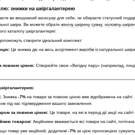
илю: знижки на шкіргалантерею
каєте ви вишуканий аксесуар для себе, чи обираєте статусний под
альної шкіри. Ви можете обрати
жіночу шкіряну сумку
,
чоловічу шкіря
ого каталогу шкіргалантереї.
 допоможуть створити ідеальний комплект:
ницю:
Ця знижка діє на весь асортимент виробів із натуральної шкіри 
за повною ціною:
Створюйте свою «Вигідну пару» (наприклад, поєд
 шкіргалантерею:
:
Знижка
-7%
на товари за повною ціною вже відображена на сайті
м під час підтвердження вашого замовлення.
ром за повною ціною:
Це товари, на які в період дії акції на сай
йним товаром:
Акційними вважаються всі товари на сайті, поточна
що товар уже акційний, додаткові
-7%
за цією пропозицією сумуютьс