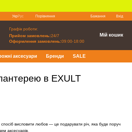
Порівняння
Укр
Рус
Бажання
Вхід
Графік роботи:
Мій кошик
Прийом замовлень:
24/7
Оформлення замовлень:
09:00-18:00
рожні аксесуари
Бренди
SALE
алантерею в EXULT
 спосіб висловити любов — це подарувати річ, яка буде поруч
дем аксесуарів.