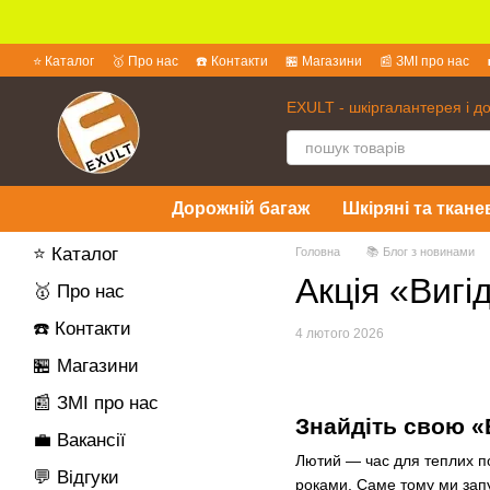
Перейти до основного контенту
⭐ Каталог
🥇 Про нас
☎️ Контакти
🏪 Магазини
📰 ЗМІ про нас
💱 Обмін та повернення
📜 Угода користувача
❓ Питання та відпов
EXULT - шкіргалантерея і д
Дорожній багаж
Шкіряні та ткане
⭐ Каталог
Головна
📚 Блог з новинами
Акція «Виг
🥇 Про нас
☎️ Контакти
4 лютого 2026
🏪 Магазини
📰 ЗМІ про нас
Знайдіть свою «
💼 Вакансії
Лютий — час для теплих по
💬 Відгуки
роками. Саме тому ми зап