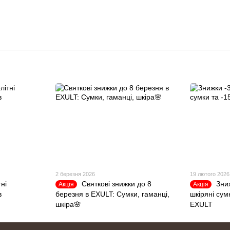
2 березня 2026
19 лютого 2026
ні
Святкові знижки до 8
Зни
Акція
Акція
в
березня в EXULT: Сумки, гаманці,
шкіряні сум
шкіра🌸
EXULT