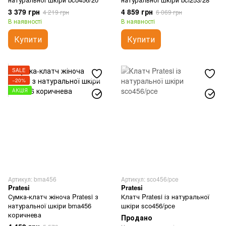
3 379 грн
4 859 грн
4 219 грн
6 069 грн
В наявності
В наявності
Купити
Купити
SALE
−20%
АКЦІЯ
Артикул: bma456
Артикул: sco456/pce
Pratesi
Pratesi
Сумка-клатч жіноча Pratesi з
Клатч Pratesi із натуральної
натуральної шкіри bma456
шкіри sco456/pce
коричнева
Продано