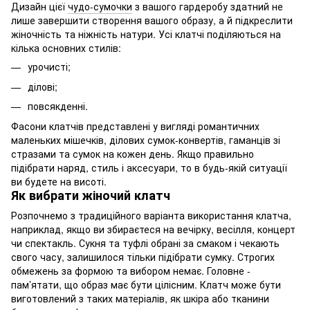
Дизайн цієї
чудо-сумочки
з вашого гардеробу здатний не
лише завершити створення вашого образу, а й підкреслити
жіночність та ніжність натури. Усі клатчі поділяються на
кілька основних стилів:
урочисті;
ділові;
повсякденні.
Фасони клатчів представлені у вигляді романтичних
маленьких мішечків, ділових сумок-конвертів, гаманців зі
стразами та сумок на кожен день. Якщо правильно
підібрати наряд, стиль і аксесуари, то в будь-якій ситуації
ви будете на висоті.
Як вибрати жіночий клатч
Розпочнемо з традиційного варіанта використання клатча,
наприклад, якщо ви збираєтеся на вечірку, весілля, концерт
чи спектакль. Сукня та туфлі обрані за смаком і чекають
свого часу, залишилося тільки підібрати сумку. Строгих
обмежень за формою та вибором немає. Головне -
пам’ятати, що образ має бути цілісним. Клатч може бути
виготовлений з таких матеріалів, як шкіра або тканини