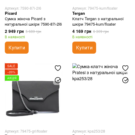
Артикул: 7590-87i-2l6
Артикул: 79475-kum/floater
Picard
Tergan
Сумка жіноча Picard з
Клатч Tergan з натуральної
натуральної шкіри 7590-87i-2l6
шкіри 79475-kum/floater
2 949 грн
4 169 грн
5 689 грн
6 309 грн
В наявності
В наявності
Купити
Купити
SALE
−20%
АКЦІЯ
Артикул: 79475-gri/floater
Артикул: kpa253/28