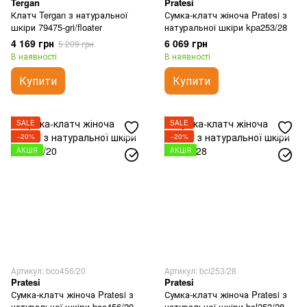
Tergan
Pratesi
Клатч Tergan з натуральної
Сумка-клатч жіноча Pratesi з
шкіри 79475-gri/floater
натуральної шкіри kpa253/28
4 169 грн
6 069 грн
5 209 грн
В наявності
В наявності
Купити
Купити
SALE
SALE
−20%
−20%
АКЦІЯ
АКЦІЯ
Артикул: bco456/20
Артикул: bcl253/28
Pratesi
Pratesi
Сумка-клатч жіноча Pratesi з
Сумка-клатч жіноча Pratesi з
натуральної шкіри bco456/20
натуральної шкіри bcl253/28