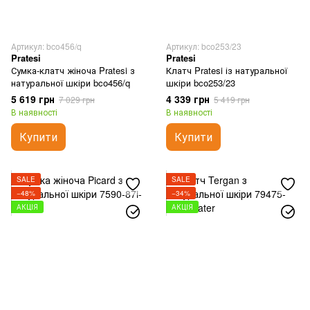
Артикул: bco456/q
Артикул: bco253/23
Pratesi
Pratesi
Сумка-клатч жіноча Pratesi з
Клатч Pratesi із натуральної
натуральної шкіри bco456/q
шкіри bco253/23
5 619 грн
4 339 грн
7 029 грн
5 419 грн
В наявності
В наявності
Купити
Купити
SALE
SALE
−48%
−34%
АКЦІЯ
АКЦІЯ