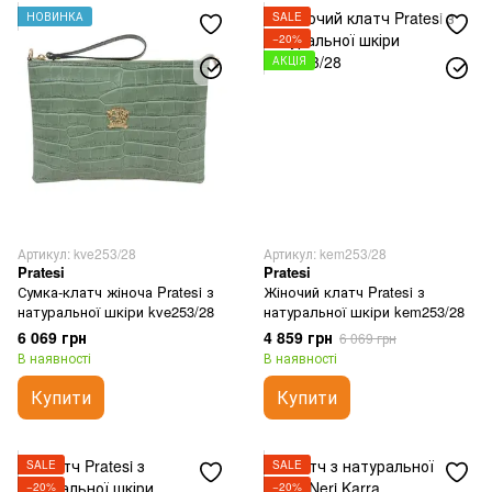
НОВИНКА
SALE
Сумки з відділенням під ноутбук
−20%
АКЦІЯ
Сумки для документів формату А4
Артикул: kve253/28
Артикул: kem253/28
Pratesi
Pratesi
Сумка-клатч жіноча Pratesi з
Жіночий клатч Pratesi з
натуральної шкіри kve253/28
натуральної шкіри kem253/28
6 069 грн
4 859 грн
6 069 грн
В наявності
В наявності
Купити
Купити
SALE
SALE
−20%
−20%