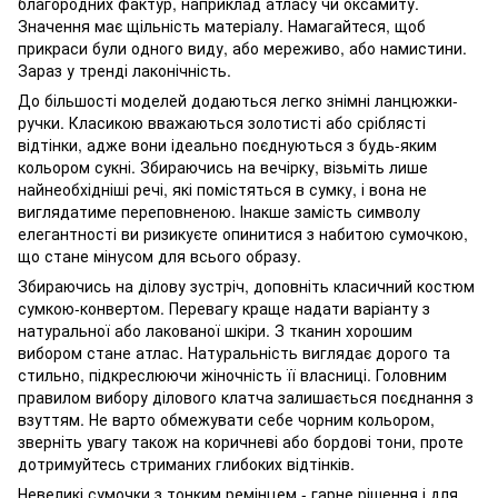
благородних фактур, наприклад атласу чи оксамиту.
Значення має щільність матеріалу. Намагайтеся, щоб
прикраси були одного виду, або мереживо, або намистини.
Зараз у тренді лаконічність.
До більшості моделей додаються легко знімні ланцюжки-
ручки. Класикою вважаються золотисті або сріблясті
відтінки, адже вони ідеально поєднуються з будь-яким
кольором сукні. Збираючись на вечірку, візьміть лише
найнеобхідніші речі, які помістяться в сумку, і вона не
виглядатиме переповненою. Інакше замість символу
елегантності ви ризикуєте опинитися з набитою сумочкою,
що стане мінусом для всього образу.
Збираючись на ділову зустріч, доповніть класичний костюм
сумкою-конвертом. Перевагу краще надати варіанту з
натуральної або лакованої шкіри. З тканин хорошим
вибором стане атлас. Натуральність виглядає дорого та
стильно, підкреслюючи жіночність її власниці. Головним
правилом вибору ділового клатча залишається поєднання з
взуттям. Не варто обмежувати себе чорним кольором,
зверніть увагу також на коричневі або бордові тони, проте
дотримуйтесь стриманих глибоких відтінків.
Невеликі сумочки з тонким ремінцем - гарне рішення і для