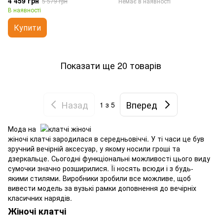
4 459 грн
5 579 грн
Немає в наявності
В наявності
Купити
Показати ще 20 товарів
Назад
Вперед
1
з 5
Мода на
жіночі клатчі зародилася в середньовіччі. У ті часи це був
зручний вечірній аксесуар, у якому носили гроші та
дзеркальце. Сьогодні функціональні можливості цього виду
сумочки значно розширилися. Її носять всюди і з будь-
якими стилями. Виробники зробили все можливе, щоб
вивести модель за вузькі рамки доповнення до вечірніх
класичних нарядів.
Жіночі клатчі