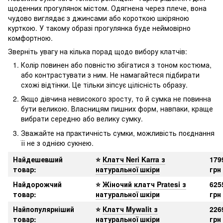
щоденних прогулянок містом. Одягнена через плече, вона
чудово виглядає з джинсами або короткою шкіряною
курткою. У такому образі прогулянка буде неймовірно
комфортною.
Зверніть увагу на кілька порад щодо вибору клатчів:
Колір повинен або повністю збігатися з тоном костюма,
або контрастувати з ним. Не намагайтеся підбирати
схожі відтінки. Це тільки зіпсує цілісність образу.
Якщо дівчина невисокого зросту, то й сумка не повинна
бути великою. Власницям пишних форм, навпаки, краще
вибрати середню або велику сумку.
Зважайте на практичність сумки, можливість поєднання
її не з однією сукнею.
Найдешевший
⭐
Клатч Neri Karra з
179
товар
:
натуральної шкіри
грн
Найдорожчий
⭐
Жіночий клатч Pratesi з
625
товар
:
натуральної шкіри
грн
Найпопулярніший
⭐
Клатч Mywalit з
226
товар
:
натуральної шкіри
грн