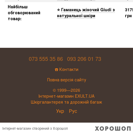
Найбільш
⭐
Гаманець жіночий Giudi з
317
обговорюваний
натуральної шкіри
грн
товар
:
073 555 35 86
093 206 01 73
☎️ Контакти
Повна версія сайту
© 1999—2026
Інтернет-магазин EXULT.UA
Шкіргалантерея та дорожній багаж
Укр
Рус
Інтернет-магазин створений з Хорошоп