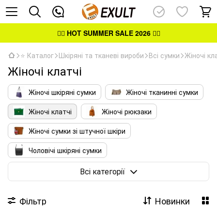
👉🏻
HOT SUMMER SALE 2026
👈🏻
⭐ Каталог
Шкіряні та тканеві вироби
Всі сумки
Жіночі кл
Жіночі клатчі
Жіночі шкіряні сумки
Жіночі тканинні сумки
Жіночі клатчі
Жіночі рюкзаки
Жіночі сумки зі штучної шкіри
Чоловічі шкіряні сумки
Чоловічі тканинні сумки
Всі категорії
Шкіряні сумки-портфелі
Фільтр
Новинки
Тканинні сумки універсальні