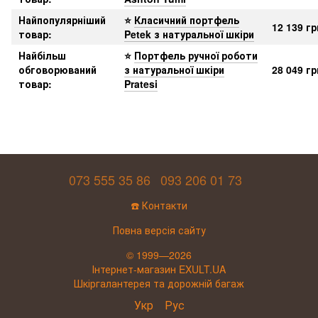
Найпопулярніший
⭐
Класичний портфель
12 139
гр
товар
:
Petek з натуральної шкіри
Найбільш
⭐
Портфель ручної роботи
обговорюваний
з натуральної шкіри
28 049 гр
товар
:
Pratesi
073 555 35 86
093 206 01 73
☎️ Контакти
Повна версія сайту
© 1999—2026
Інтернет-магазин EXULT.UA
Шкіргалантерея та дорожній багаж
Укр
Рус