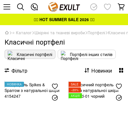
👉🏻
HOT SUMMER SALE 2026
👈🏻
⭐ Каталог
Шкіряні та тканеві вироби
Портфелі
Класичні 
Класичні портфелі
Класичні портфелі
Портфелі інших стилів
Фільтр
Новинки
НОВИНКА
SALE
−20%
АКЦІЯ