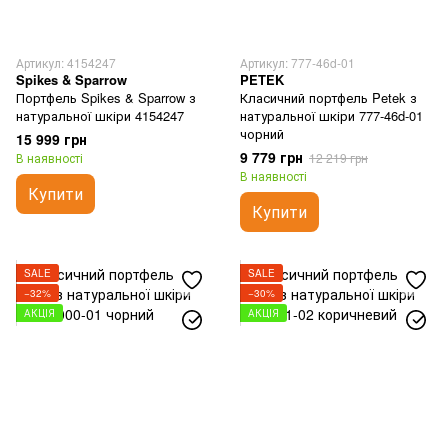
Артикул: 4154247
Артикул: 777-46d-01
Spikes & Sparrow
PETEK
Портфель Spikes & Sparrow з
Класичний портфель Petek з
натуральної шкіри 4154247
натуральної шкіри 777-46d-01
чорний
15 999 грн
9 779 грн
В наявності
12 219 грн
В наявності
Купити
Купити
SALE
SALE
−32%
−30%
АКЦІЯ
АКЦІЯ