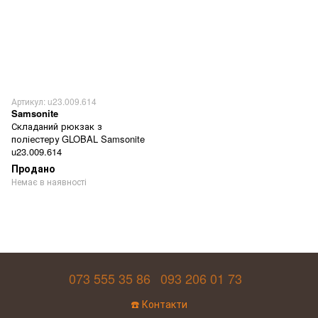
Артикул: u23.009.614
Samsonite
Складаний рюкзак з
поліестеру GLOBAL Samsonite
u23.009.614
Продано
Немає в наявності
073 555 35 86
093 206 01 73
☎️ Контакти