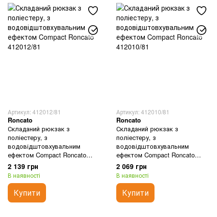
Аксесуари для догляду за речами
Чохли для валіз
Чохли для одягу
Чохли для ноутбуків та планшетів
Чохли для взуття
Артикул: 412012/81
Артикул: 412010/81
Roncato
Roncato
Складаний рюкзак з
Складаний рюкзак з
поліестеру, з
поліестеру, з
водовідштовхувальним
водовідштовхувальним
ефектом Compact Roncato
ефектом Compact Roncato
412012/81
412010/81
2 139 грн
2 069 грн
В наявності
В наявності
Купити
Купити