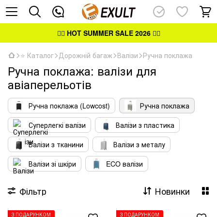
👉🏻
HOT SUMMER SALE 2026
👈🏻
⭐ Каталог
Дорожній багаж
Валізи
Ручна поклажа
Ручна поклажа: валізи для
авіаперельотів
Ручна поклажа (Lowcost)
Ручна поклажа
Суперлегкі валізи
Валізи з пластика
Валізи з тканини
Валізи з металу
Валізи зі шкіри
ECO валізи
Фільтр
Новинки
З ПОДАРУНКОМ
З ПОДАРУНКОМ