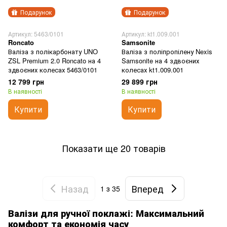
Подарунок
Подарунок
Артикул: 5463/0101
Артикул: kt1.009.001
Roncato
Samsonite
Валіза з полікарбонату UNO
Валіза з поліпропілену Nexis
ZSL Premium 2.0 Roncato на 4
Samsonite на 4 здвоєних
здвоєних колесах 5463/0101
колесах kt1.009.001
12 799 грн
29 899 грн
В наявності
В наявності
Купити
Купити
Показати ще 20 товарів
Назад
Вперед
1
з 35
Валізи для ручної поклажі: Максимальний
комфорт та економія часу