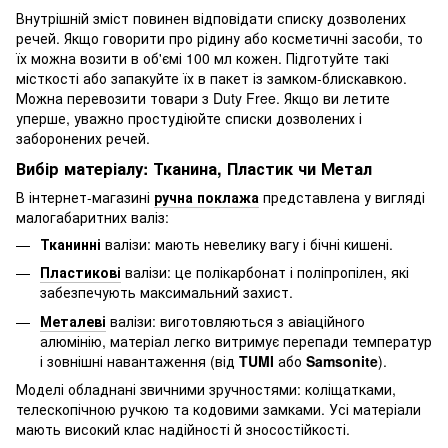
Внутрішній зміст повинен відповідати списку дозволених
речей. Якщо говорити про рідину або косметичні засоби, то
їх можна возити в об'ємі 100 мл кожен. Підготуйте такі
місткості або запакуйте їх в пакет із замком-блискавкою.
Можна перевозити товари з Duty Free. Якщо ви летите
уперше, уважно простудіюйте списки дозволених і
заборонених речей.
Вибір матеріалу: Тканина, Пластик чи Метал
В інтернет-магазині
ручна поклажа
представлена у вигляді
малогабаритних валіз:
Тканинні
валізи: мають невелику вагу і бічні кишені.
Пластикові
валізи: це полікарбонат і поліпропілен, які
забезпечують максимальний захист.
Металеві
валізи: виготовляються з авіаційного
алюмінію, матеріал легко витримує перепади температур
і зовнішні навантаження (від
TUMI
або
Samsonite
).
Моделі обладнані звичними зручностями: коліщатками,
телескопічною ручкою та кодовими замками. Усі матеріали
мають високий клас надійності й зносостійкості.