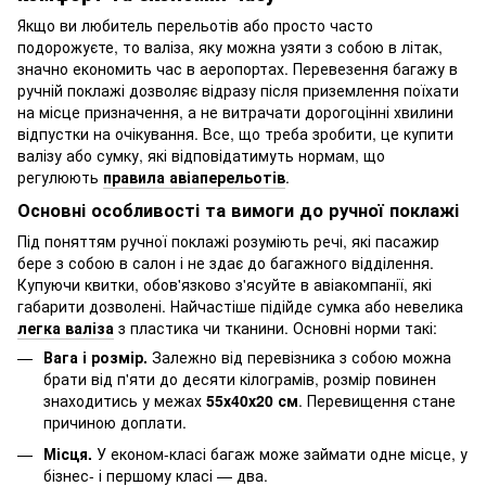
Якщо ви любитель перельотів або просто часто
подорожуєте, то валіза, яку можна узяти з собою в літак,
значно економить час в аеропортах. Перевезення багажу в
ручній поклажі дозволяє відразу після приземлення поїхати
на місце призначення, а не витрачати дорогоцінні хвилини
відпустки на очікування. Все, що треба зробити, це купити
валізу або сумку, які відповідатимуть нормам, що
регулюють
правила авіаперельотів
.
Основні особливості та вимоги до ручної поклажі
Під поняттям ручної поклажі розуміють речі, які пасажир
бере з собою в салон і не здає до багажного відділення.
Купуючи квитки, обов'язково з'ясуйте в авіакомпанії, які
габарити дозволені. Найчастіше підійде сумка або невелика
легка валіза
з пластика чи тканини. Основні норми такі:
Вага і розмір.
Залежно від перевізника з собою можна
брати від п'яти до десяти кілограмів, розмір повинен
знаходитись у межах
55х40х20 см
. Перевищення стане
причиною доплати.
Місця.
У економ-класі багаж може займати одне місце, у
бізнес- і першому класі — два.