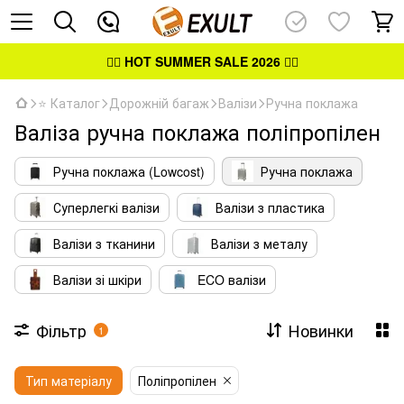
👉🏻
HOT SUMMER SALE 2026
👈🏻
⭐ Каталог
Дорожній багаж
Валізи
Ручна поклажа
Валіза ручна поклажа поліпропілен
Ручна поклажа (Lowcost)
Ручна поклажа
Суперлегкі валізи
Валізи з пластика
Валізи з тканини
Валізи з металу
Валізи зі шкіри
ECO валізи
Фільтр
Новинки
1
Тип матеріалу
Поліпропілен