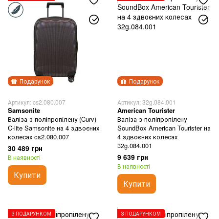
Подарунок
Подарунок
Артикул: cs2.080.007
Артикул: 32g.084.001
Samsonite
American Tourister
Валіза з поліпропілену (Curv)
Валіза з поліпропілену
C-lite Samsonite на 4 здвоєних
SoundBox American Tourister на
колесах cs2.080.007
4 здвоєних колесах
32g.084.001
30 489 грн
9 639 грн
В наявності
В наявності
Купити
Купити
З ПОДАРУНКОМ
З ПОДАРУНКОМ