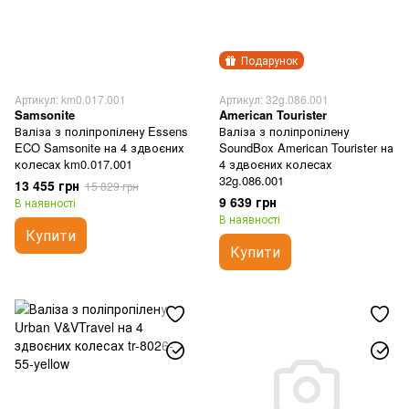
Подарунок
Артикул: km0.017.001
Артикул: 32g.086.001
Samsonite
American Tourister
Валіза з поліпропілену Essens
Валіза з поліпропілену
ECO Samsonite на 4 здвоєних
SoundBox American Tourister на
колесах km0.017.001
4 здвоєних колесах
32g.086.001
13 455 грн
15 829 грн
9 639 грн
В наявності
В наявності
Купити
Купити