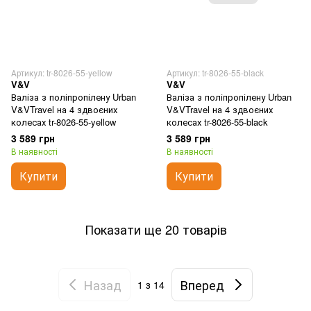
Артикул: tr-8026-55-yellow
Артикул: tr-8026-55-black
V&V
V&V
Валіза з поліпропілену Urban
Валіза з поліпропілену Urban
V&VTravel на 4 здвоєних
V&VTravel на 4 здвоєних
колесах tr-8026-55-yellow
колесах tr-8026-55-black
3 589 грн
3 589 грн
В наявності
В наявності
Купити
Купити
Показати ще 20 товарів
Назад
Вперед
1
з 14