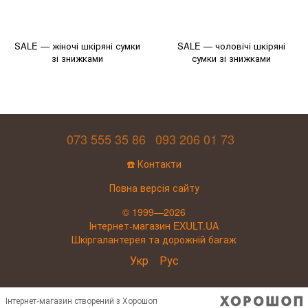
SALE — жіночі шкіряні сумки
SALE — чоловічі шкіряні
зі знижками
сумки зі знижками
073 555 35 86
093 206 01 73
☎️ Контакти
Повна версія сайту
© 1999—2026
Інтернет-магазин EXULT.UA
Шкіргалантерея та дорожній багаж
Укр
Рус
Інтернет-магазин створений з Хорошоп