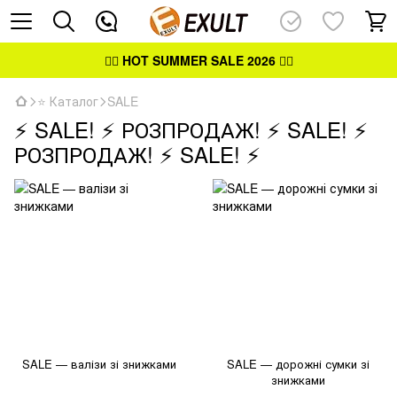
👉🏻
HOT SUMMER SALE 2026
👈🏻
⭐ Каталог
SALE
⚡ SALE! ⚡ РОЗПРОДАЖ! ⚡ SALE! ⚡
РОЗПРОДАЖ! ⚡ SALE! ⚡
SALE — валізи зі знижками
SALE — дорожні сумки зі
знижками