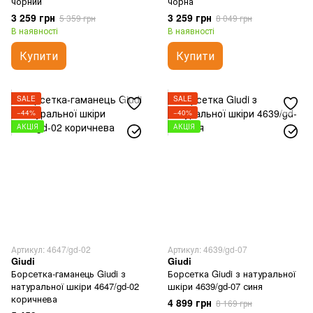
чорний
чорна
3 259 грн
3 259 грн
5 359 грн
8 049 грн
В наявності
В наявності
Купити
Купити
SALE
SALE
−44%
−40%
АКЦІЯ
АКЦІЯ
Артикул: 4647/gd-02
Артикул: 4639/gd-07
Giudi
Giudi
Борсетка-гаманець Giudi з
Борсетка Giudi з натуральної
натуральної шкіри 4647/gd-02
шкіри 4639/gd-07 синя
коричнева
4 899 грн
8 169 грн