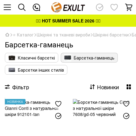
👉🏻
HOT SUMMER SALE 2026
👈🏻
⭐ Каталог
Шкіряні та тканеві вироби
Шкіряні барсетки
Б
Барсетка-гаманець
Класичні барсеткі
Барсетка-гаманець
Барсетки інших стилів
Фільтр
Новинки
НОВИНКА