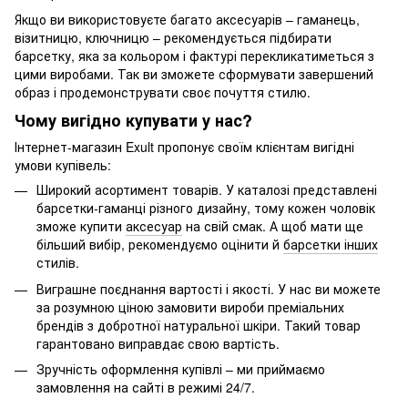
Якщо ви використовуєте багато аксесуарів – гаманець,
візитницю, ключницю – рекомендується підбирати
барсетку, яка за кольором і фактурі перекликатиметься з
цими виробами. Так ви зможете сформувати завершений
образ і продемонструвати своє почуття стилю.
Чому вигідно купувати у нас?
Інтернет-магазин Exult пропонує своїм клієнтам вигідні
умови купівель:
Широкий асортимент товарів. У каталозі представлені
барсетки-гаманці різного дизайну, тому кожен чоловік
зможе купити
аксесуар
на свій смак. А щоб мати ще
більший вибір, рекомендуємо оцінити й
барсетки інших
стилів
.
Виграшне поєднання вартості і якості. У нас ви можете
за розумною ціною замовити вироби преміальних
брендів з добротної натуральної шкіри. Такий товар
гарантовано виправдає свою вартість.
Зручність оформлення купівлі – ми приймаємо
замовлення на сайті в режимі 24/7.