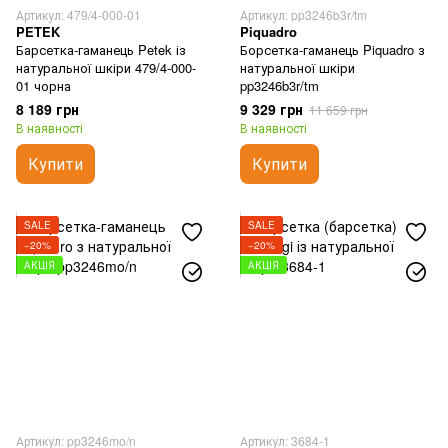
Артикул: 479/4-000-01
Артикул: pp3246b3r/tm
PETEK
Piquadro
Барсетка-гаманець Petek із
Борсетка-гаманець Piquadro з
натуральної шкіри 479/4-000-
натуральної шкіри
01 чорна
pp3246b3r/tm
8 189 грн
9 329 грн
11 659 грн
В наявності
В наявності
Купити
Купити
SALE
SALE
−20%
−20%
АКЦІЯ
АКЦІЯ
Артикул: pp3246mo/n
Артикул: 3684-1