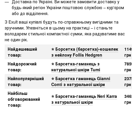
Доставка по Україні. Ви можете замовити доставку у
будь-який регіон України поштовою службою – кур'єром
або до відділення.
З Exult ваші купівлі будуть по-справжньому вигідними та
зручними. Упевніться в цьому на практиці – і станьте
володарем стильної компактної сумки, яка радуватиме вас
не один рік.
Найдешевший
⭐
Борсетка (барсетка)-кошелек
114
товар
:
з нейлону Follis Hedgren
грн
Найдорожчий
⭐
Барсетка-гаманець з
785
товар
:
натуральної шкіри Tumi
грн
Найпопулярніший
⭐
Барсетка гаманець Gianni
237
товар
:
Conti з натуральної шкіри
грн
Найбільш
⭐
Барсетка-гаманець Neri Karra
346
обговорюваний
з натуральної шкіри
грн
товар
: