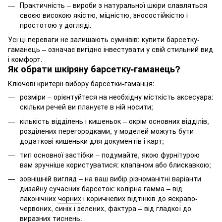
Практичність – вироби з натуральної шкіри славляться
своєю високою якістю, міцністю, зносостійкістю і
простотою у догляді.
Усі ці переваги не залишають сумнівів: купити барсетку-
гаманець – означає вигідно інвестувати у свій стильний вид
і комфорт.
Як обрати шкіряну барсетку-гаманець?
Ключові критерії вибору барсетки-гаманця:
розміри – орієнтуйтеся на необхідну місткість аксесуара:
скільки речей ви плануєте в ній носити;
кількість відділень і кишеньок – окрім основних відділів,
розділених перегородками, у моделей можуть бути
додаткові кишеньки для документів і карт;
тип основної застібки – подумайте, якою фурнітурою
вам зручніше користуватися: клапаном або блискавкою;
зовнішній вигляд – на ваш вибір різноманітні варіанти
дизайну сучасних барсеток: колірна гамма – від
лаконічних
чорних
і коричневих відтінків до яскраво-
червоних, синіх і зелених, фактура – від гладкої до
виразних тиснень.