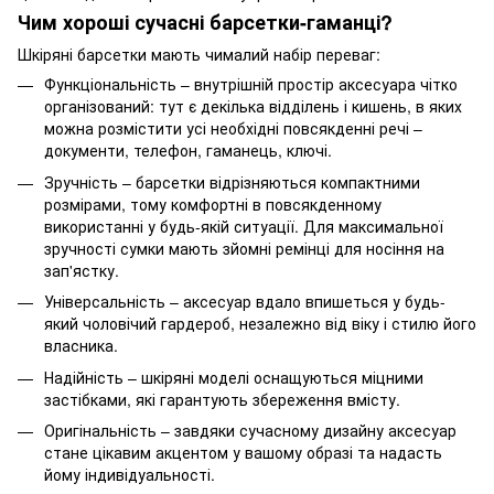
Чим хороші сучасні барсетки-гаманці?
Шкіряні барсетки мають чималий набір переваг:
Функціональність – внутрішній простір аксесуара чітко
організований: тут є декілька відділень і кишень, в яких
можна розмістити усі необхідні повсякденні речі –
документи, телефон, гаманець, ключі.
Зручність – барсетки відрізняються компактними
розмірами, тому комфортні в повсякденному
використанні у будь-якій ситуації. Для максимальної
зручності сумки мають зйомні ремінці для носіння на
зап'ястку.
Універсальність – аксесуар вдало впишеться у будь-
який чоловічий гардероб, незалежно від віку і стилю його
власника.
Надійність – шкіряні моделі оснащуються міцними
застібками, які гарантують збереження вмісту.
Оригінальність – завдяки сучасному дизайну аксесуар
стане цікавим акцентом у вашому образі та надасть
йому індивідуальності.