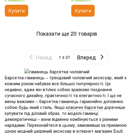
Купити
Купити
Показати ще 20 товарів
Назад
Вперед
1
з 21
Барсетка-гаманець – трендовий чоловічий аксесуар, який з
кожним роком набуває все більшої популярності. Це
недивно, адже він втілює собою зразкове поєднання
сучасного дизайну, практичності та елегантності. І що не
менш важливе – барсетка-гаманець гармонійно доповнює
собою будь-який стиль. Якщо
класичні барсетки
доречніше
купувати під діловий образ, то моделі-гаманці
демократичніші – вони відмінно комбінуються з різними
нарядами. Переконайтеся в цьому, замовивши за приємною
ціною модний шкіряний аксесуар в інтернет-магазині Exult.