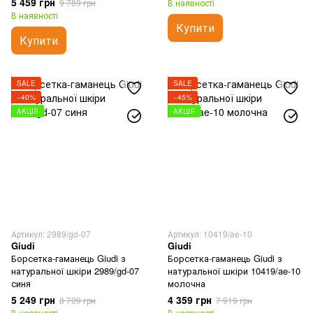
5 459 грн
9 789 грн
В наявності
В наявності
Купити
Купити
SALE
SALE
−40%
−45%
АКЦІЯ
АКЦІЯ
Артикул: 2989/gd-07
Артикул: 10419/ae-10
Giudi
Giudi
Борсетка-гаманець Giudi з
Борсетка-гаманець Giudi з
натуральної шкіри 2989/gd-07
натуральної шкіри 10419/ae-10
синя
молочна
5 249 грн
4 359 грн
8 709 грн
7 919 грн
В наявності
В наявності