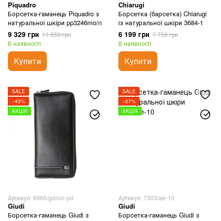
Piquadro
Chiarugi
Борсетка-гаманець Piquadro з
Борсетка (барсетка) Chiarugi
натуральної шкіри pp3246mo/n
із натуральної шкіри 3684-1
9 329 грн
6 199 грн
11 659 грн
7 759 грн
В наявності
В наявності
Купити
Купити
SALE
SALE
−43%
−27%
АКЦІЯ
АКЦІЯ
Артикул: 6965/gd/col-pd
Артикул: 7303/ae-10
Giudi
Giudi
Борсетка-гаманець Giudi з
Борсетка-гаманець Giudi з