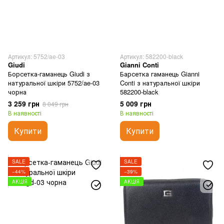
Артикул: 5752/ae-03
Артикул: 582200-black
Giudi
Gianni Conti
Борсетка-гаманець Giudi з
Барсетка гаманець Gianni
натуральної шкіри 5752/ae-03
Conti з натуральної шкіри
чорна
582200-black
3 259 грн
5 009 грн
8 049 грн
В наявності
В наявності
Купити
Купити
SALE
SALE
−44%
−39%
АКЦІЯ
АКЦІЯ