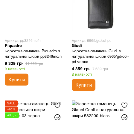
Артикул: pp3246mo/n
Артикул: 6965/gd/col-pd
Piquadro
Giudi
Борсетка-гаманець Piquadro з
Борсетка-гаманець Giudi з
натуральної шкіри pp3246mo/n
натуральної шкіри 6965/gd/col-
pd чорна
9 329 грн
11 659 грн
4 359 грн
В наявності
7 689 грн
В наявності
Купити
Купити
SALE
−60%
АКЦІЯ