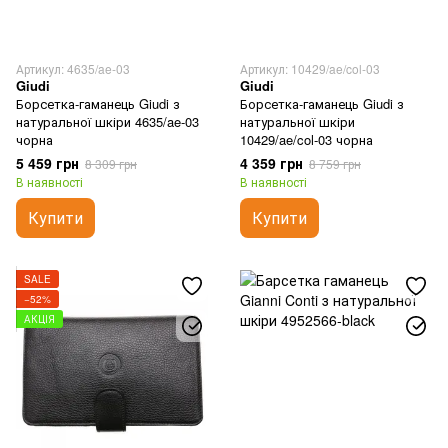
Артикул: 4635/ae-03
Артикул: 10429/ae/col-03
Giudi
Giudi
Борсетка-гаманець Giudi з
Борсетка-гаманець Giudi з
натуральної шкіри 4635/ae-03
натуральної шкіри
чорна
10429/ae/col-03 чорна
5 459 грн
4 359 грн
8 309 грн
8 759 грн
В наявності
В наявності
Купити
Купити
SALE
−52%
АКЦІЯ