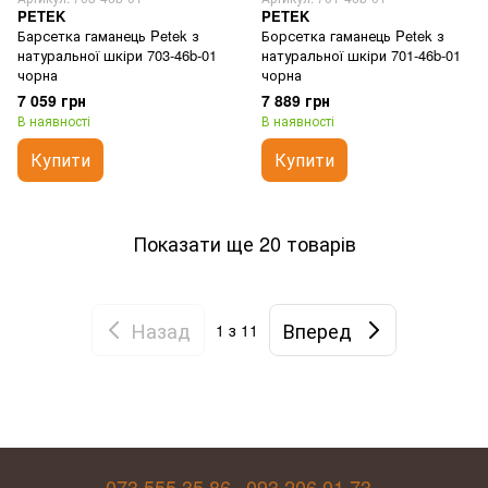
PETEK
PETEK
Барсетка гаманець Petek з
Борсетка гаманець Petek з
натуральної шкіри 703-46b-01
натуральної шкіри 701-46b-01
чорна
чорна
7 059 грн
7 889 грн
В наявності
В наявності
Купити
Купити
Показати ще 20 товарів
Назад
Вперед
1
з 11
073 555 35 86
093 206 01 73