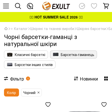
👉🏻
HOT SUMMER SALE 2026
👈🏻
⭐ Каталог
Шкіряні та тканеві вироби
Шкіряні барсетки
Б
Чорні барсетки-гаманці з
натуральної шкіри
Класичні барсеткі
Барсетка-гаманець
Барсетки інших стилів
Фільтр
Новинки
1
Колір
Чорний