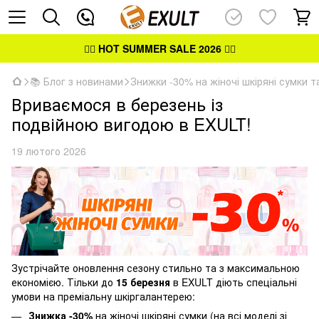
👉🏻
HOT SUMMER SALE 2026
👈🏻
📚 Блог з новинами
Знижки -30% на жіночі шкіряні сумки т
Вриваємося в березень із
подвійною вигодою в EXULT!
19 лютого 2026
Зустрічайте оновлення сезону стильно та з максимальною
економією. Тільки до
15 березня
в EXULT діють спеціальні
умови на преміальну шкіргалантерею:
Знижка -30%
на
жіночі шкіряні сумки
(на всі моделі зі