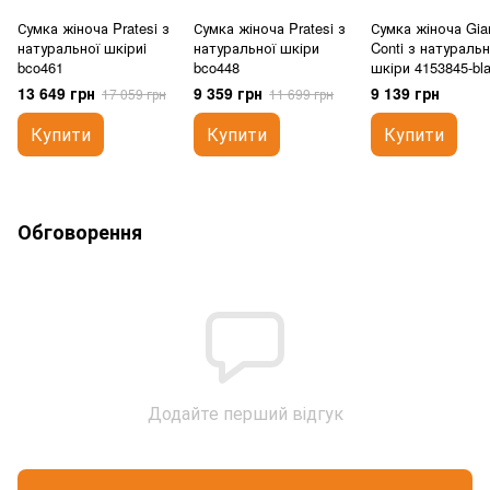
Сумка жіноча Pratesi з
Сумка жіноча Pratesi з
Сумка жіноча Gia
натуральної шкіриi
натуральної шкіри
Conti з натуральн
bco461
bco448
шкіри 4153845-bl
13 649 грн
9 359 грн
9 139 грн
17 059 грн
11 699 грн
Купити
Купити
Купити
Обговорення
Додайте перший відгук