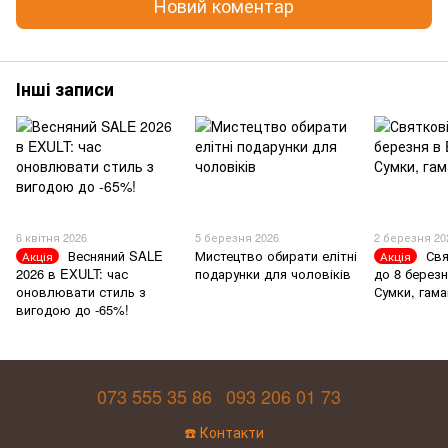
Новий коментар
Інші записи
6 квітня 2026
5 березня 2026
2 березня 20
Весняний SALE
Мистецтво обирати елітні
Свя
Акція
Акція
2026 в EXULT: час
подарунки для чоловіків
до 8 березн
оновлювати стиль з
Сумки, гама
вигодою до -65%!
073 555 35 86
093 206 01 73
☎️ Контакти