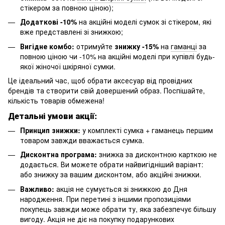
стікером за повною ціною);
Додаткові -10%
на акційні моделі сумок зі стікером, які
вже представлені зі знижкою;
Вигідне комбо:
отримуйте
знижку -15%
на
гаманці
за
повною ціною чи -10% на акційні моделі при купівлі будь-
якої жіночої шкіряної сумки.
Це ідеальний час, щоб обрати аксесуар від провідних
брендів та створити свій довершений образ. Поспішайте,
кількість товарів обмежена!
Детальні умови акції:
Принцип знижки:
у комплекті сумка + гаманець першим
товаром завжди вважається сумка.
Дисконтна програма:
знижка за дисконтною карткою не
додається. Ви можете обрати найвигідніший варіант:
або знижку за вашим дисконтом, або акційні знижки.
Важливо:
акція не сумується зі знижкою до Дня
народження. При перетині з іншими пропозиціями
покупець завжди може обрати ту, яка забезпечує більшу
вигоду. Акція не діє на покупку подарункових