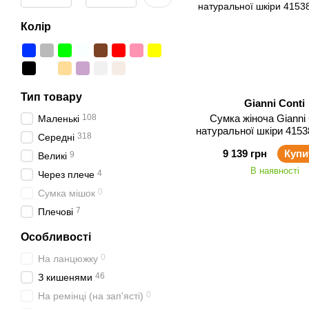
Колір
Тип товару
Gianni Conti
108
Сумка жіноча Gianni Conti з
Маленькі
натуральної шкіри 4153
318
Середні
9 139 грн
Купи
9
Великі
В наявності
4
Через плече
0
Сумка мішок
7
Плечові
Особливості
0
На ланцюжку
46
З кишенями
0
На ремінці (на зап'ясті)