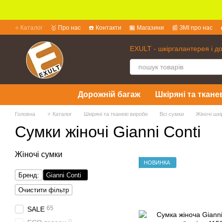
Перейти до основного контенту
⭐ Каталог
🥇 Про нас
☎️ Контакти
🏪 Магазини
📰 ЗМІ про нас
💱 Обмін та повернення
📜 Угода користувача
❓ Питання та відпов
EXULT - шкіргалантерея і д
Дорожній багаж
Шкіряні та ткане
Головна
⭐ Каталог
Шкіряні та тканеві вироби
Всі сумки
Жіночі шкі
Сумки жіночі Gianni Conti
Жіночі сумки
НОВИНКА
Бренд:
Gianni Conti
Очистити фільтр
65
SALE
0