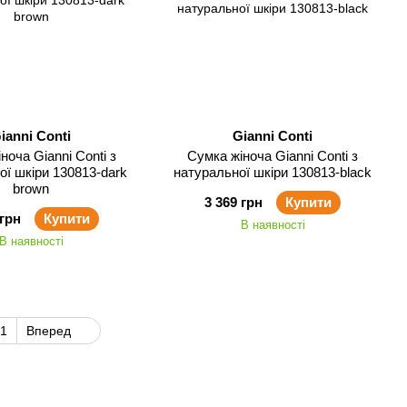
ianni Conti
Gianni Conti
nni Conti з
Сумка жіноча Gianni Conti з
ої шкіри 130813-dark
натуральної шкіри 130813-black
brown
3 369 грн
Купити
 грн
Купити
В наявності
В наявності
1
Вперед