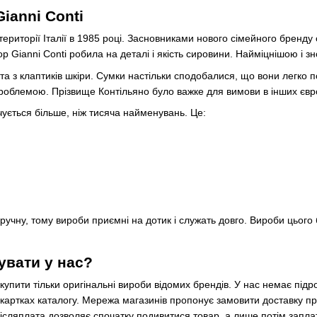
Gianni Conti
ериторії Італії в 1985 році. Засновниками нового сімейного бренду с
р Gianni Conti робила на деталі і якість сировини. Найміцнішою і 
 з клаптиків шкіри. Сумки настільки сподобалися, що вони легко поки
роблемою. Прізвище Контільяно було важке для вимови в інших європ
чується більше, ніж тисяча найменувань. Це:
ручну, тому вироби приємні на дотик і служать довго. Вироби цього 
увати у нас?
пити тільки оригінальні вироби відомих брендів. У нас немає підроб
 картках каталогу. Мережа магазинів пропонує замовити доставку пра
ісляплата дозволяє спочатку подивитися товар, а лише потім запла