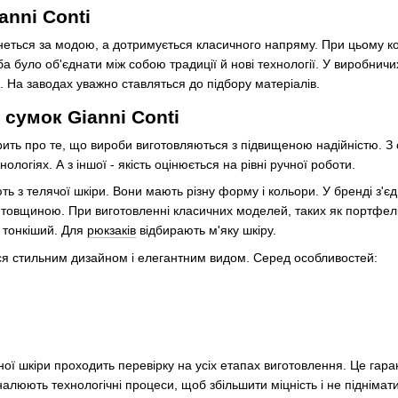
anni Conti
неться за модою, а дотримується класичного напряму. При цьому ко
ба було об'єднати між собою традиції й нові технології. У виробнич
 На заводах уважно ставляться до підбору матеріалів.
 сумок Gianni Conti
рить про те, що вироби виготовляються з підвищеною надійністю. З
ологіях. А з іншої - якість оцінюється на рівні ручної роботи.
ь з телячої шкіри. Вони мають різну форму і кольори. У бренді з'єд
 товщиною. При виготовленні класичних моделей, таких як портфел
 тонкіший. Для
рюкзаків
відбирають м'яку шкіру.
ься стильним дизайном і елегантним видом. Серед особливостей:
ної шкіри проходить перевірку на усіх етапах виготовлення. Це гаран
алюють технологічні процеси, щоб збільшити міцність і не піднімати