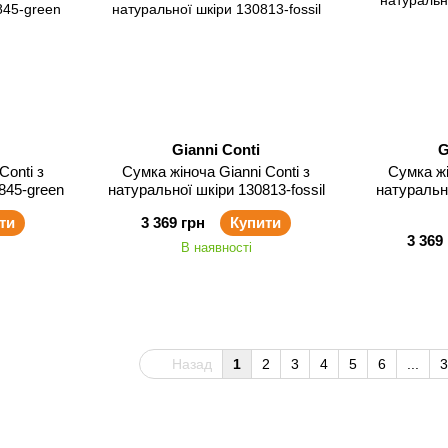
Gianni Conti
G
Сумка жіноча Gianni Conti з
Сумка жіноча Gia
845-green
натуральної шкіри 130813-fossil
натуральн
ти
3 369 грн
Купити
3 369
В наявності
Назад
1
2
3
4
5
6
...
3