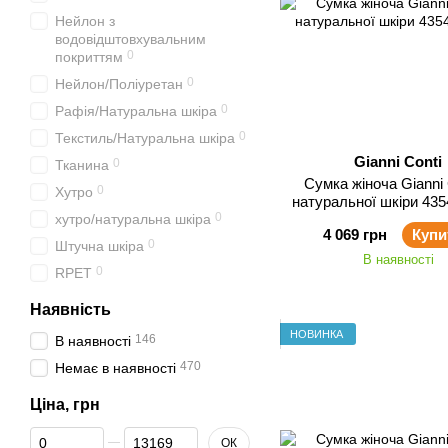
Нейлон з
водовідштовхувальним
0
покриттям
0
Нейлон/Поліуретан
0
Рафія/Натуральна шкіра
0
Текстиль/Натуральна шкіра
Gianni Conti
0
Тканина
Сумка жіноча Gianni Conti з
0
Хутро
натуральної шкіри 435
0
хутро/натуральна шкіра
4 069 грн
Купи
0
Штучна шкіра
В наявності
0
RPET
Наявність
НОВИНКА
146
В наявності
470
Немає в наявності
Ціна, грн
Від Ціна, грн
До Ціна, грн
ОК