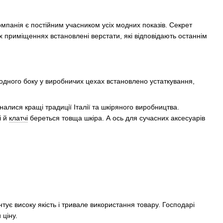
мпанія є постійним учасником усіх модних показів. Секрет
их приміщеннях встановлені верстати, які відповідають останнім
 одного боку у виробничих цехах встановлено устаткування,
налися кращі традиції Італії та шкіряного виробництва.
і й
клатчі
береться товща шкіра. А ось для сучасних аксесуарів
тує високу якість і тривале використання товару. Господарі
 ціну.