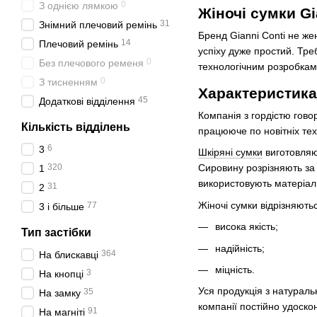
0
З однією лямкою
Жіночі сумки Gi
31
Знімний плечовий ремінь
Бренд Gianni Conti не же
14
Плечовий ремінь
успіху дуже простий. Тре
0
Без плечового ременя
технологічним розробкам.
0
З тисненням
Характеристика
45
Додаткові відділення
Компанія з гордістю гово
Кількість відділень
працююче по новітніх техн
6
3
Шкіряні сумки
виготовляют
320
Сировину розрізняють за
1
використовують матеріал
31
2
Жіночі сумки відрізняют
77
3 і більше
висока якість;
Тип застібки
надійність;
364
На блискавці
міцність.
3
На кнопці
Уся продукція з натураль
35
На замку
компанії постійно удоскон
91
На магніті