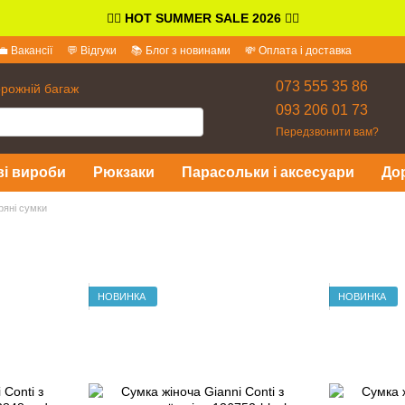
👉🏻
HOT SUMMER SALE 2026
👈🏻
💼 Вакансії
💬 Відгуки
📚 Блог з новинами
💸 Оплата і доставка
іді
073 555 35 86
орожній багаж
093 206 01 73
Передзвонити вам?
ві вироби
Рюкзаки
Парасольки і аксесуари
До
ряні сумки
НОВИНКА
НОВИНКА