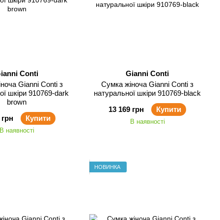
ianni Conti
Gianni Conti
nni Conti з
Сумка жіноча Gianni Conti з
ої шкіри 910769-dark
натуральної шкіри 910769-black
brown
13 169 грн
Купити
 грн
Купити
В наявності
В наявності
НОВИНКА