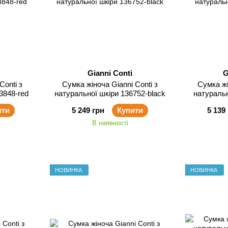
Gianni Conti
G
Сумка жіноча Gianni Conti з
Сумка жіноча Gia
3848-red
натуральної шкіри 136752-black
натуральн
ити
5 249 грн
Купити
5 139
В наявності
НОВИНКА
НОВИНКА