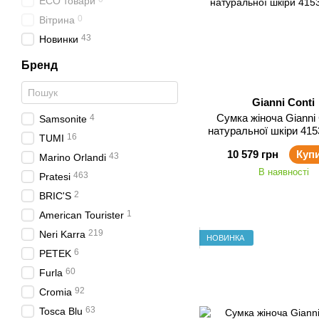
ECO товари
0
Вітрина
43
Новинки
Бренд
Gianni Conti
Сумка жіноча Gianni Conti з
4
Samsonite
натуральної шкіри 415
16
TUMI
10 579 грн
Куп
43
Marino Orlandi
В наявності
463
Pratesi
2
BRIC'S
1
American Tourister
219
Neri Karra
НОВИНКА
6
PETEK
60
Furla
92
Cromia
63
Tosca Blu