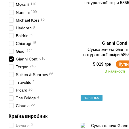
110
Mywalit
109
Nannini
30
Michael Kors
8
Hedgren
53
Boldrini
Gianni Conti
15
Chiarugi
Сумка жіноча Gianni Conti з
294
Giudi
натуральної шкіри 585
616
Gianni Conti
5 019 грн
Купи
246
Tergan
В наявності
86
Spikes & Sparrow
2
Travelite
20
Picard
4
The Bridge
НОВИНКА
22
Claudia
Країна виробник
0
Бельгія