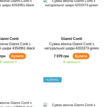
ianni Conti
Gianni Conti
nni Conti з
Сумка жіноча Gianni Conti з
ї шкіри 4354961-black
натуральної шкіри 4203373-green
 грн
Купити
7 079 грн
Купити
В наявності
В наявності
НОВИНКА