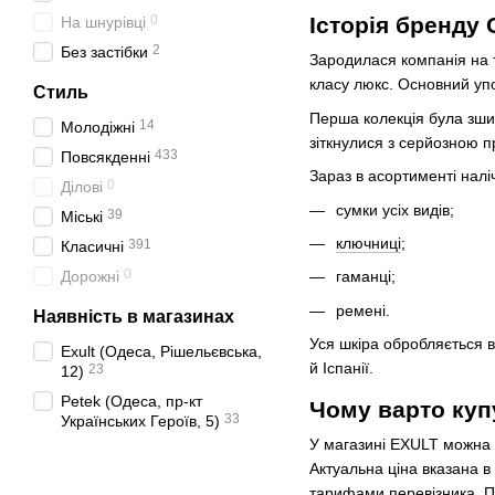
0
Історія бренду 
На шнурівці
2
Без застібки
Зародилася компанія на т
класу люкс. Основний упо
Стиль
Перша колекція була зшита
14
Молодіжні
зіткнулися з серйозною п
433
Повсякденні
Зараз в асортименті налі
0
Ділові
сумки усіх видів;
39
Міські
ключниці
;
391
Класичні
0
Дорожні
гаманці;
ремені.
Наявність в магазинах
Уся шкіра обробляється в
Exult (Одеса, Рішельєвська,
й Іспанії.
23
12)
Petek (Одеса, пр-кт
Чому варто куп
33
Українських Героїв, 5)
У магазині EXULT можна ку
Актуальна ціна вказана в
тарифами перевізника. П