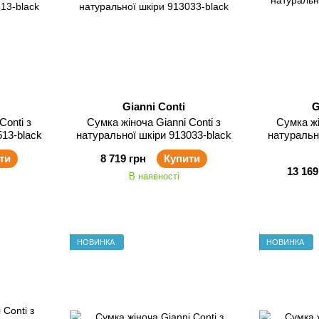
Gianni Conti
G
Сумка жіноча Gianni Conti з
Сумка жіноча Gia
513-black
натуральної шкіри 913033-black
натуральн
ти
8 719 грн
Купити
13 169
В наявності
НОВИНКА
НОВИНКА