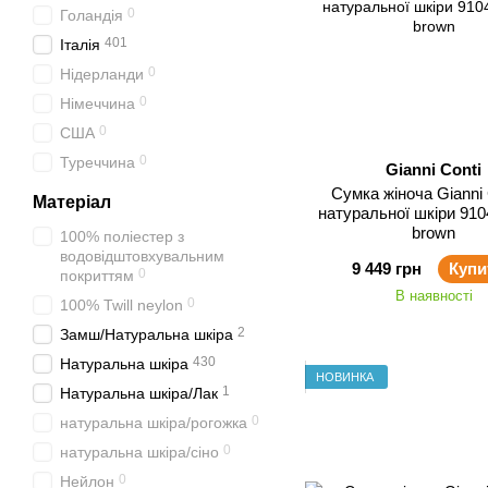
0
Голандія
401
Італія
0
Нідерланди
0
Німеччина
0
США
0
Туреччина
Gianni Conti
Сумка жіноча Gianni Conti з
Матеріал
натуральної шкіри 910
brown
100% поліестер з
водовідштовхувальним
9 449 грн
Купи
0
покриттям
В наявності
0
100% Twill neylon
2
Замш/Натуральна шкіра
430
Натуральна шкіра
НОВИНКА
1
Натуральна шкіра/Лак
0
натуральна шкіра/рогожка
0
натуральна шкіра/сіно
0
Нейлон