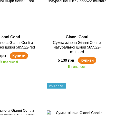
ianni Conti
Gianni Conti
nni Conti з
Сумка жіноча Gianni Conti з
ої шкіри 585522-red
натуральної шкіри 585522-
mustard
 грн
Купити
5 139 грн
Купити
В наявності
В наявності
НОВИНКА