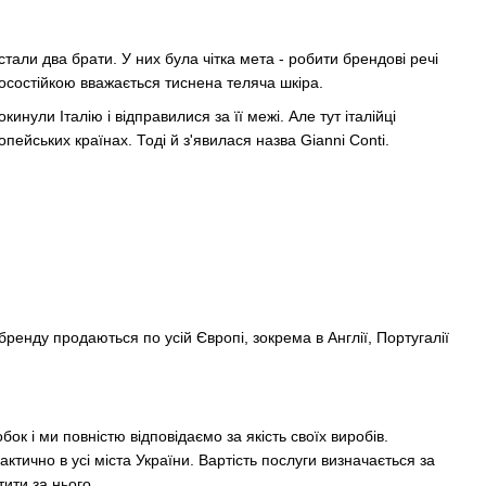
тали два брати. У них була чітка мета - робити брендові речі
зносостійкою вважається тиснена теляча шкіра.
нули Італію і відправилися за її межі. Але тут італійці
ейських країнах. Тоді й з'явилася назва Gianni Conti.
бренду продаються по усій Європі, зокрема в Англії, Португалії
ок і ми повністю відповідаємо за якість своїх виробів.
ктично в усі міста України. Вартість послуги визначається за
тити за нього.