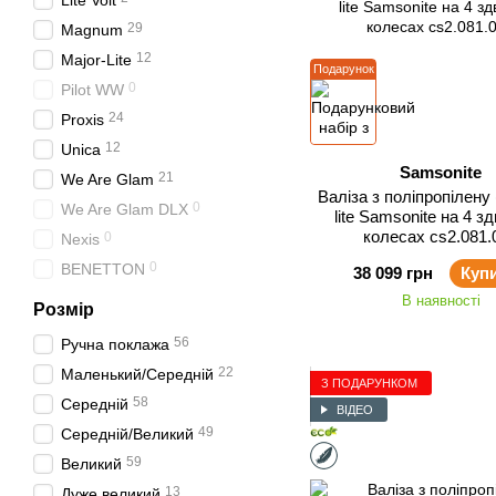
Lite Volt
29
Magnum
12
Major-Lite
Подарунок
0
Pilot WW
24
Proxis
12
Unica
Samsonite
21
We Are Glam
Валіза з поліпропілену 
0
We Are Glam DLX
lite Samsonite на 4 з
колесах cs2.081.
0
Nexis
0
BENETTON
38 099 грн
Куп
В наявності
Розмір
56
Ручна поклажа
22
Маленький/Середній
З ПОДАРУНКОМ
58
Середній
ВІДЕО
49
Середній/Великий
59
Великий
13
Дуже великий