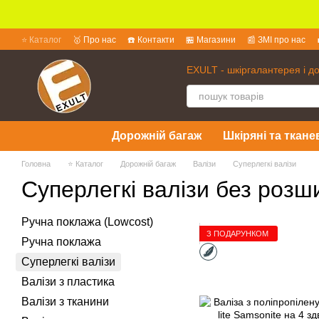
Перейти до основного контенту
⭐ Каталог
🥇 Про нас
☎️ Контакти
🏪 Магазини
📰 ЗМІ про нас
💱 Обмін та повернення
📜 Угода користувача
❓ Питання та відпов
EXULT - шкіргалантерея і д
Дорожній багаж
Шкіряні та ткане
Головна
⭐ Каталог
Дорожній багаж
Валізи
Суперлегкі валізи
Суперлегкі валізи без роз
Ручна поклажа (Lowcost)
З ПОДАРУНКОМ
Ручна поклажа
Суперлегкі валізи
Валізи з пластика
Валізи з тканини