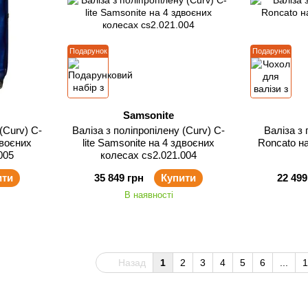
Подарунок
Подарунок
Samsonite
(Curv) C-
Валіза з поліпропілену (Curv) C-
Валіза з 
двоєних
lite Samsonite на 4 здвоєних
Roncato н
005
колесах cs2.021.004
ити
35 849 грн
Купити
22 499
В наявності
Назад
1
2
3
4
5
6
...
1