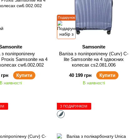
Подарунок
Samsonite
Samsonite
 з поліпропілену
Валіза з поліпропілену (Curv) C-
roxis Samsonite на 4
lite Samsonite на 4 здвоєних
колесах cw6.002.002
колесах cs2.081.006
 грн
Купити
40 199 грн
Купити
В наявності
В наявності
ОМ
З ПОДАРУНКОМ