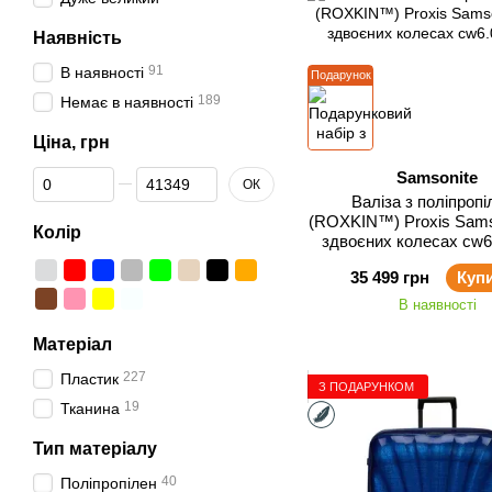
Наявність
91
В наявності
Подарунок
189
Немає в наявності
Ціна, грн
Від Ціна, грн
До Ціна, грн
Samsonite
ОК
Валіза з поліпропі
(ROXKIN™) Proxis Samso
Колір
здвоєних колесах cw6
35 499 грн
Куп
В наявності
Матеріал
227
Пластик
З ПОДАРУНКОМ
19
Тканина
Тип матеріалу
40
Поліпропілен