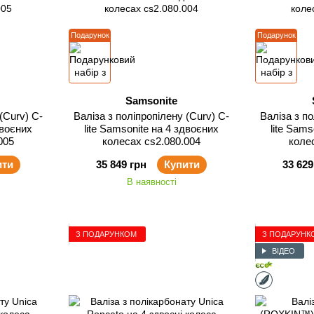
Подарунок
Подарунок
Samsonite
(Curv) C-
Валіза з поліпропілену (Curv) C-
Валіза з по
двоєних
lite Samsonite на 4 здвоєних
lite Sams
005
колесах cs2.080.004
коле
ити
35 849 грн
Купити
33 629
В наявності
З ПОДАРУНКОМ
З ПОДАРУНК
ВІДЕО