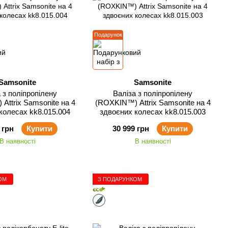
Подарунок
Samsonite
Samsonite
 з поліпропілену
Валіза з поліпропілену
Attrix Samsonite на 4
(ROXKIN™) Attrix Samsonite на 4
колесах kk8.015.004
здвоєних колесах kk8.015.003
 грн
Купити
30 999 грн
Купити
В наявності
В наявності
ОМ
З ПОДАРУНКОМ