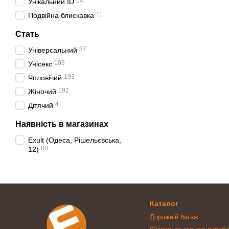
14
Унікальний ID
11
Подвійна блискавка
Стать
37
Універсальний
103
Унісекс
193
Чоловічий
192
Жіночий
4
Дітячий
Наявність в магазинах
Exult (Одеса, Рішельєвська,
80
12)
Каталог
Дорожній багаж