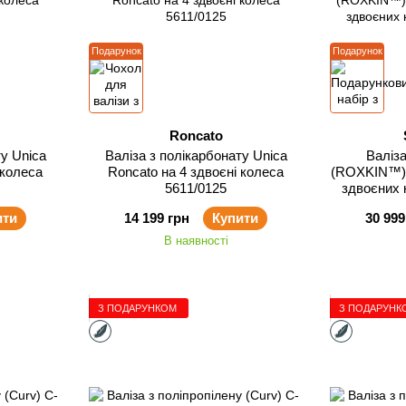
Подарунок
Подарунок
Roncato
ту Unica
Валіза з полікарбонату Unica
Валіза
 колеса
Roncato на 4 здвоєні колеса
(ROXKIN™) P
5611/0125
здвоєних 
ити
14 199 грн
Купити
30 999
В наявності
З ПОДАРУНКОМ
З ПОДАРУНК