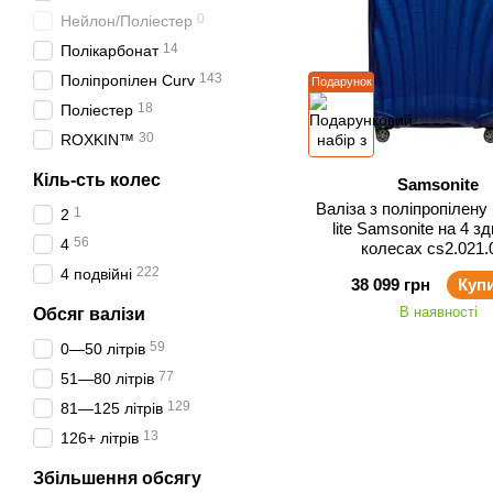
0
Нейлон/Поліестер
14
Полікарбонат
143
Поліпропілен Curv
Подарунок
18
Поліестер
30
ROXKIN™
Кіль-сть колес
Samsonite
Валіза з поліпропілену 
1
2
lite Samsonite на 4 з
56
4
колесах cs2.021.
222
4 подвійні
38 099 грн
Куп
В наявності
Обсяг валізи
59
0—50 літрів
77
51—80 літрів
129
81—125 літрів
13
126+ літрів
Збільшення обсягу