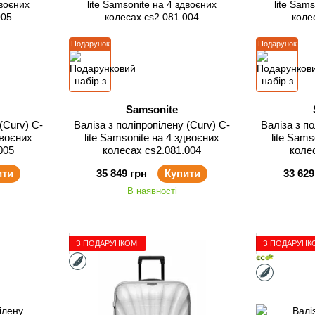
Подарунок
Подарунок
Samsonite
(Curv) C-
Валіза з поліпропілену (Curv) C-
Валіза з по
двоєних
lite Samsonite на 4 здвоєних
lite Sams
005
колесах cs2.081.004
коле
ити
35 849 грн
Купити
33 629
В наявності
З ПОДАРУНКОМ
З ПОДАРУНК