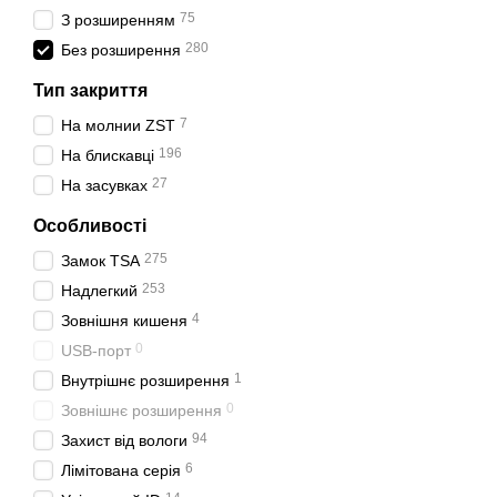
75
З розширенням
280
Без розширення
Тип закриття
7
На молнии ZST
196
На блискавці
27
На засувках
Особливості
275
Замок TSA
253
Надлегкий
4
Зовнішня кишеня
0
USB-порт
1
Внутрішнє розширення
0
Зовнішнє розширення
94
Захист від вологи
6
Лімітована серія