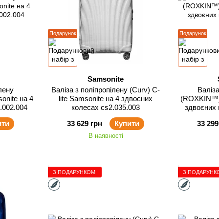
Подарунок
Подарунок
Samsonite
лену
Валіза з поліпропілену (Curv) C-
Валіза
nite на 4
lite Samsonite на 4 здвоєних
(ROXKIN™) 
.002.004
колесах cs2.035.003
здвоєних 
ити
33 629 грн
Купити
33 299
В наявності
З ПОДАРУНКОМ
З ПОДАРУНК