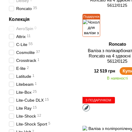
0
Delsey
35
Roncato
Подарунок
Колекція
0
AeroSpin
11
Attrix
Roncato
55
C-Lite
Валіза з полікарбона
37
Cosmolite
Roncato на 4 здвоєні
1
Crosstrack
5612/0125
2
E-lite
12 519 грн
Куп
1
Latitude
В наявності
1
Litebeam
25
Lite-Box
15
Lite-Cube DLX
З ПОДАРУНКОМ
15
Lite Ray
12
Lite-Shock
5
Lite-Shock Sport
2