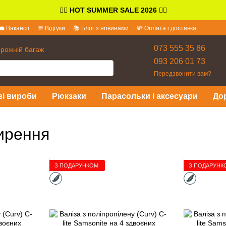
👉🏻
HOT SUMMER SALE 2026
👈🏻
💼 Вакансії
💬 Відгуки
📚 Блог з новинами
💸 Оплата і доставка
іді
073 555 35 86
орожній багаж
093 206 01 73
Передзвонити вам?
ві вироби
Рюкзаки
Парасольки і аксесуари
До
ширення
З ПОДАРУНКОМ
З ПОДАРУНК