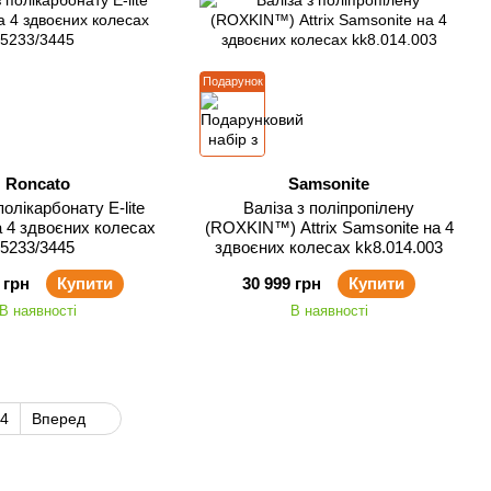
Подарунок
Roncato
Samsonite
полікарбонату E-lite
Валіза з поліпропілену
а 4 здвоєних колесах
(ROXKIN™) Attrix Samsonite на 4
5233/3445
здвоєних колесах kk8.014.003
 грн
Купити
30 999 грн
Купити
В наявності
В наявності
4
Вперед