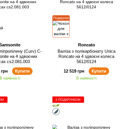
Подарунок
Samsonite
Roncato
ліпропілену (Curv) C-
Валіза з полікарбонату Unica
onite на 4 здвоєних
Roncato на 4 здвоєні колеса
сах cs2.081.003
5612/0124
 грн
Купити
12 519 грн
Купити
В наявності
В наявності
ОМ
З ПОДАРУНКОМ