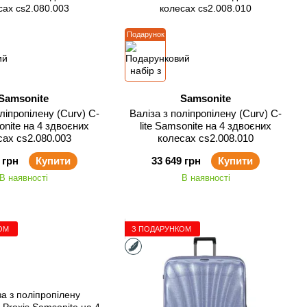
Подарунок
Samsonite
Samsonite
ліпропілену (Curv) C-
Валіза з поліпропілену (Curv) C-
onite на 4 здвоєних
lite Samsonite на 4 здвоєних
сах cs2.080.003
колесах cs2.008.010
 грн
Купити
33 649 грн
Купити
В наявності
В наявності
ОМ
З ПОДАРУНКОМ