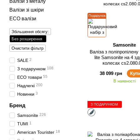
Валізи з металу
Валізи зі шкіри
Подарунок
ECO валізи
Збільшення обсягу:
Без розширення
Samsonite
Очистити фільтр
Валіза з поліпропілену 
lite Samsonite на 4 з
2
SALE
колесах cs2.080.
108
З подарунком
38 099 грн
Куп
55
ECO товари
В наявності
200
Надлегкі
3
Новинки
З ПОДАРУНКОМ
Бренд
226
Samsonite
1
TUMI
18
American Tourister