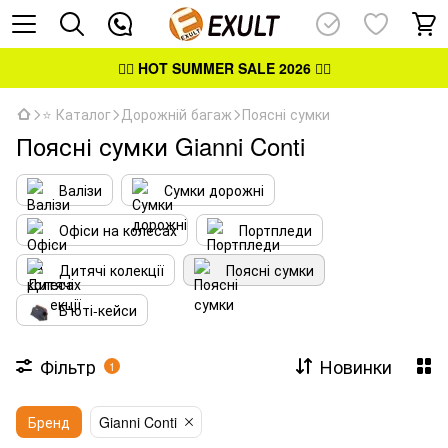
👉🏻
HOT SUMMER SALE 2026
👈🏻
⭐ Каталог
Дорожній багаж
Поясні сумки
Поясні сумки Gianni Conti
Валізи
Сумки дорожні
Офіси на колесах
Портпледи
Дитячі колекції
Поясні сумки
Б'юті-кейси
Фільтр
Новинки
1
Бренд
Gianni Conti