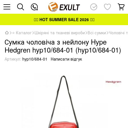
👉🏻
HOT SUMMER SALE 2026
👈🏻
⭐ Каталог
Шкіряні та тканеві вироби
Всі сумки
Чоловічі 
Сумка чоловіча з нейлону Hype
Hedgren hyp10/684-01 (hyp10/684-01)
Артикул:
hyp10/684-01
Написати відгук