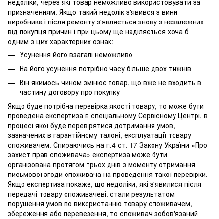
недоліки, через які товар неможливо використовувати за
призначенням. Якщо такий недолік з'явився з вини
виробника і після ремонту з'являється знову з незалежних
від покупця причин і при цьому ще наділяється хоча б
одним з цих характерних ознак:
Усунення його взагалі неможливо
На його усунення потрібно часу більше двох тижнів
Він якимось чином змінює товар, що вже не входить в
частину договору про покупку
Якщо буде потрібна перевірка якості товару, то може бути
проведена експертиза в спеціальному Сервісному Центрі, в
процесі якої буде перевірятися дотримання умов,
зазначених в гарантійному талоні, експлуатації товару
споживачем. Спираючись на п.4 ст. 17 Закону України «Про
захист прав споживача» експертиза може бути
організована протягом трьох днів з моменту отримання
письмової згоди споживача на проведення такої перевірки.
Якщо експертиза покаже, що недоліки, які з'явилися після
передачі товару споживачеві, стали результатом
порушення умов по використанню товару споживачем,
збереження або перевезення, то споживач зобов'язаний