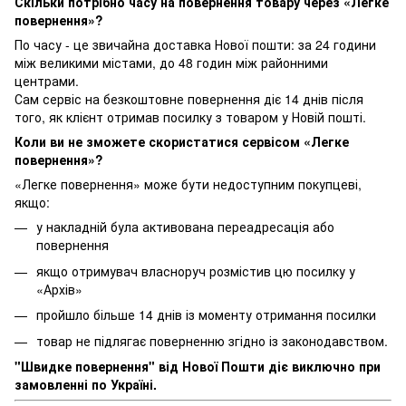
Скільки потрібно часу на повернення товару через «Легке
повернення»?
По часу - це звичайна доставка Нової пошти: за 24 години
між великими містами, до 48 годин між районними
центрами.
Сам сервіс на безкоштовне повернення діє 14 днів після
того, як клієнт отримав посилку з товаром у Новій пошті.
Коли ви не зможете скористатися сервісом «Легке
повернення»?
«Легке повернення» може бути недоступним покупцеві,
якщо:
у накладній була активована переадресація або
повернення
якщо отримувач власноруч розмістив цю посилку у
«Архів»
пройшло більше 14 днів із моменту отримання посилки
товар не підлягає поверненню згідно із законодавством.
"Швидке повернення" від Нової Пошти діє виключно при
замовленні по Україні.