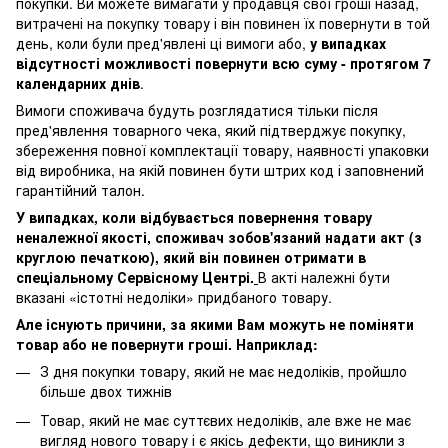
покупки. Ви можете вимагати у продавця свої гроші назад,
витрачені на покупку товару і він повинен їх повернути в той
день, коли були пред'явлені ці вимоги або,
у випадках
відсутності можливості повернути всю суму - протягом 7
календарних днів
.
Вимоги споживача будуть розглядатися тільки після
пред'явлення товарного чека, який підтверджує покупку,
збереження повної комплектації товару, наявності упаковки
від виробника, на якій повинен бути штрих код і заповнений
гарантійний талон.
У випадках, коли відбувається повернення товару
неналежної якості, споживач зобов'язаний надати акт (з
круглою печаткою), який він повинен отримати в
спеціальному Сервісному Центрі.
В акті належні бути
вказані «істотні недоліки» придбаного товару.
Але існують причини, за якими Вам можуть не поміняти
товар або не повернути гроші. Наприклад:
З дня покупки товару, який не має недоліків, пройшло
більше двох тижнів
Товар, який не має суттєвих недоліків, але вже не має
вигляд нового товару і є якісь дефекти, що виникли з