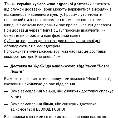
Так як
терміни кур'єрською адресної доставки
залежать
від служби доставки, вони можуть варіюватися виходячи з
віддаленості населеного пункту. Просимо уточнювати
населений пункт при оформленні замовлення - так ми
швидше зможемо повідомити вас про всі нюанси доставки.
При доставці через "Нову Пошту" просимо вказувати, чи
бажаєте ви отримати наш фірмовий пакет.
Суботня, недільна доставка і доставка у святкові дні
обговорюються з менеджером.
Погоджуйте з менеджером зручний час і місце доставки
комфортним для Вас способом.
Доставка по Україні до найближчого відділення "Нової
Пошти"
Ви можете скористатися послугами компанії "Нова Пошта",
вказавши найближче до вас відділення.
Сума замовлення
меньш, ніж 2000грн - доставку сплачує
клієнт
Сума замовлення
більш, ніж 2001грн - доставка
здійснюється БЕЗКОШТОВНО
!
Всі посилки є цінними і страхуються за повною вартістю.