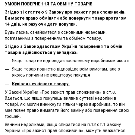
УМОВИ ПОВЕРНЕННЯ ТА ОБМІНУ ТОВАРІВ
Згідно зі статтею 9 Закону про захист прав споживачів,
Ви маєте право обміняти або повернути товар протягом
14 днів, не рахуючи дати покупки.
Будь ласка, ознайомтеся з основними нюансами,
пов'язаними з поверненням та обміном товару.
Згідно з Законодавством України повернення та обмін
товарів здійснюється у випадках:
Якщо товар не відповідає заявленому виробником якості
Якщо товар повністю відповідає всім вимогам, але з
якоїсь причини не влаштовує покупця
Купівля неякісного товару.
У Законі України «Про захист прав споживача» в ст.8,
йдеться, що якщо покупець виявив суттєві недоліки в
товарі, які могли виникнути тільки через виробника, то він
має повне право вимагати його заміну або повернення своїх
грошей.
Явними недоліками, якщо спиратися на п.12 ст.1 Закону
України «Про захист прав споживача», можуть вважатися