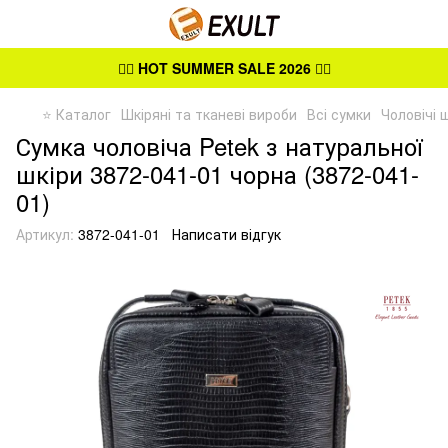
👉🏻
HOT SUMMER SALE 2026
👈🏻
⭐ Каталог
Шкіряні та тканеві вироби
Всі сумки
Чоловічі 
Сумка чоловіча Petek з натуральної
шкіри 3872-041-01 чорна (3872-041-
01)
Артикул:
3872-041-01
Написати відгук