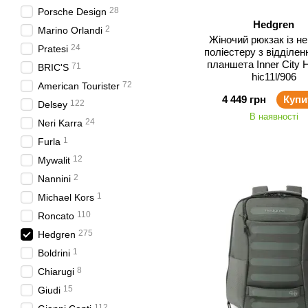
28
Porsche Design
Hedgren
2
Marino Orlandi
Жіночий рюкзак із н
24
Pratesi
поліестеру з відділе
планшета Inner City 
71
BRIC'S
hic11l/906
72
American Tourister
4 449 грн
Купи
122
Delsey
В наявності
24
Neri Karra
1
Furla
12
Mywalit
2
Nannini
1
Michael Kors
110
Roncato
275
Hedgren
1
Boldrini
8
Chiarugi
15
Giudi
112