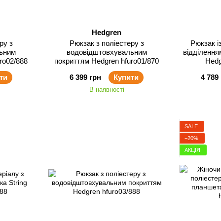
Hedgren
ру з
Рюкзак з поліестеру з
Рюкзак і
ьним
водовідштовхувальним
відділення
ro02/888
покриттям Hedgren hfuro01/870
Hedg
ти
6 399 грн
Купити
4 789
В наявності
SALE
−20%
АКЦІЯ