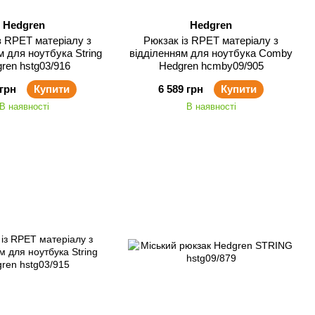
Hedgren
Hedgren
з RPET матеріалу з
Рюкзак із RPET матеріалу з
м для ноутбука String
відділенням для ноутбука Comby
ren hstg03/916
Hedgren hcmby09/905
 грн
Купити
6 589 грн
Купити
В наявності
В наявності