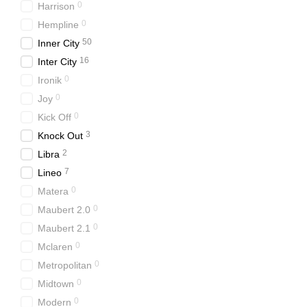
0
Harrison
0
Hempline
50
Inner City
16
Inter City
0
Ironik
0
Joy
0
Kick Off
3
Knock Out
2
Libra
7
Lineo
0
Matera
0
Maubert 2.0
0
Maubert 2.1
0
Mclaren
0
Metropolitan
0
Midtown
0
Modern