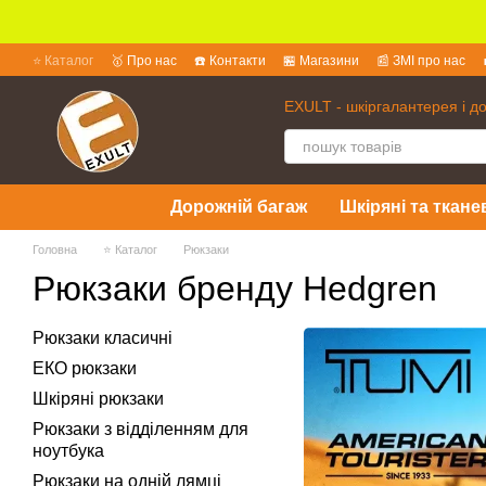
Перейти до основного контенту
⭐ Каталог
🥇 Про нас
☎️ Контакти
🏪 Магазини
📰 ЗМІ про нас
💱 Обмін та повернення
📜 Угода користувача
❓ Питання та відпов
EXULT - шкіргалантерея і д
Дорожній багаж
Шкіряні та ткане
Головна
⭐ Каталог
Рюкзаки
Рюкзаки бренду Hedgren
Рюкзаки класичні
ЕКО рюкзаки
Шкіряні рюкзаки
Рюкзаки з відділенням для
ноутбука
Рюкзаки на одній лямці