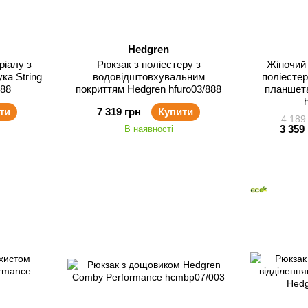
Hedgren
ріалу з
Рюкзак з поліестеру з
Жіночий 
ка String
водовідштовхувальним
поліестер
888
покриттям Hedgren hfuro03/888
планшета
ти
7 319 грн
Купити
4 189
3 359
В наявності