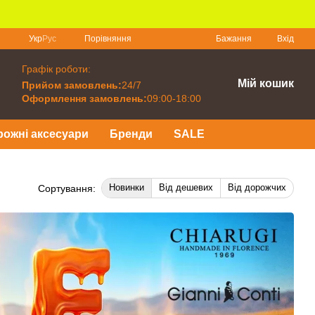
Порівняння
Укр
Рус
Бажання
Вхід
Графік роботи:
Мій кошик
Прийом замовлень:
24/7
Оформлення замовлень:
09:00-18:00
рожні аксесуари
Бренди
SALE
Новинки
Від дешевих
Від дорожчих
Сортування: