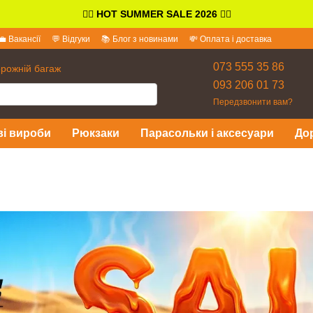
👉🏻
HOT SUMMER SALE 2026
👈🏻
💼 Вакансії
💬 Відгуки
📚 Блог з новинами
💸 Оплата і доставка
іді
073 555 35 86
орожній багаж
093 206 01 73
Передзвонити вам?
ві вироби
Рюкзаки
Парасольки і аксесуари
До