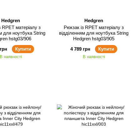
Hedgren
Hedgren
з RPET матеріалу з
Рюкзак із RPET матеріалу з
м для ноутбука String
відділенням для ноутбука String
ren hstg03/906
Hedgren hstg03/905
 грн
Купити
4 789 грн
Купити
В наявності
В наявності