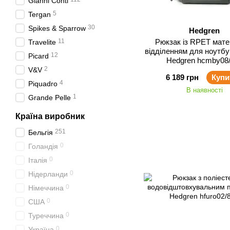
Gianni Conti
5
Tergan
30
Spikes & Sparrow
Hedgren
11
Рюкзак із RPET мате
Travelite
відділенням для ноутб
12
Picard
Hedgren hcmby08
2
V&V
6 189 грн
Купи
4
Piquadro
В наявності
1
Grande Pelle
Країна виробник
251
Бельгія
0
Голандія
0
Італія
0
Нідерланди
0
Німеччина
0
США
0
Туреччина
0
Україна