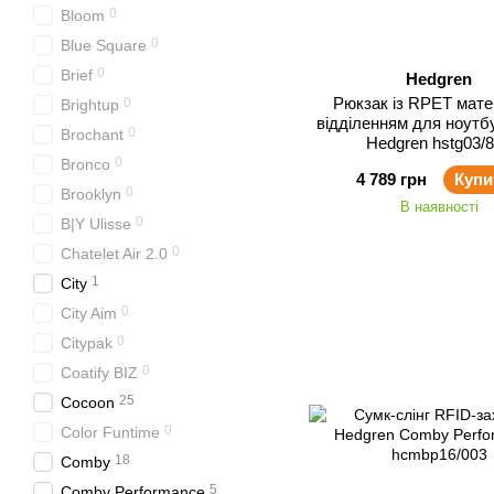
0
Bloom
0
Blue Square
0
Brief
Hedgren
Рюкзак із RPET мате
0
Brightup
відділенням для ноутбу
0
Brochant
Hedgren hstg03/
0
Bronco
4 789 грн
Купи
0
Brooklyn
В наявності
0
B|Y Ulisse
0
Chatelet Air 2.0
1
City
0
City Aim
0
Citypak
0
Coatify BIZ
25
Cocoon
0
Color Funtime
18
Comby
5
Comby Performance