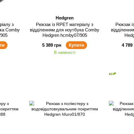
Hedgren
ріалу з
Рюкзак із RPET матеріалу з
Рюкзак і
ука Comby
відділенням для ноутбука Comby
відділення
/905
Hedgren hcmby07/905
Hedg
ти
5 389 грн
Купити
4 789
В наявності