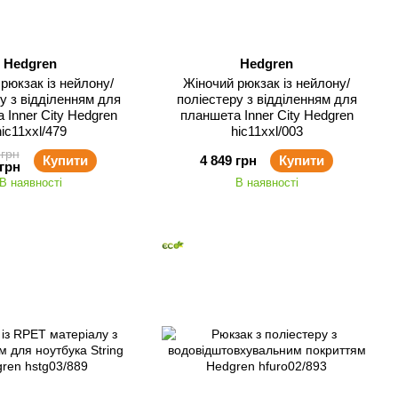
Hedgren
Hedgren
рюкзак із нейлону/
Жіночий рюкзак із нейлону/
у з відділенням для
поліестеру з відділенням для
 Inner City Hedgren
планшета Inner City Hedgren
hic11xxl/479
hic11xxl/003
 грн
Купити
4 849 грн
Купити
 грн
В наявності
В наявності