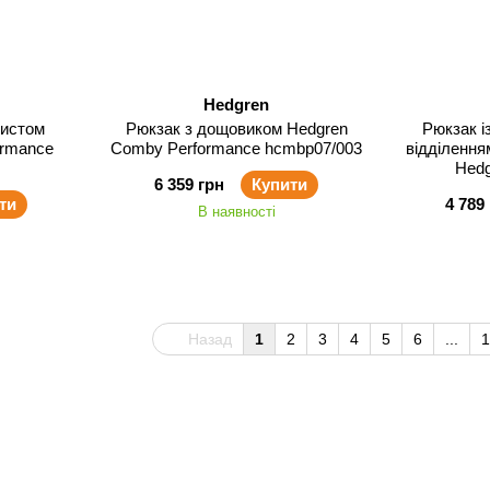
Hedgren
хистом
Рюкзак з дощовиком Hedgren
Рюкзак і
ormance
Comby Performance hcmbp07/003
відділення
Hedg
6 359 грн
Купити
ти
4 789
В наявності
Назад
1
2
3
4
5
6
...
1