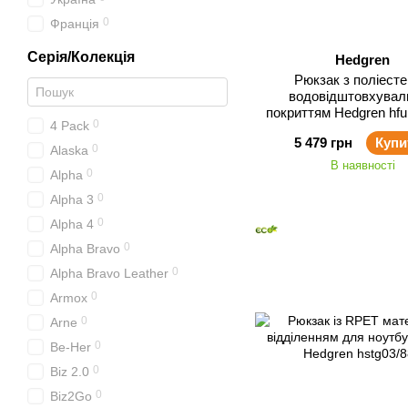
0
Франція
Серія/Колекція
Hedgren
Рюкзак з поліесте
водовідштовхувал
покриттям Hedgren hfu
0
4 Pack
5 479 грн
Купи
0
Alaska
В наявності
0
Alpha
0
Alpha 3
0
Alpha 4
0
Alpha Bravo
0
Alpha Bravo Leather
0
Armox
0
Arne
0
Be-Her
0
Biz 2.0
0
Biz2Go