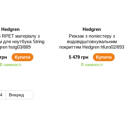
Hedgren
Hedgren
з RPET матеріалу з
Рюкзак з поліестеру з
м для ноутбука String
водовідштовхувальним
ren hstg03/889
покриттям Hedgren hfuro02/893
 грн
Купити
5 479 грн
Купити
В наявності
В наявності
4
Вперед