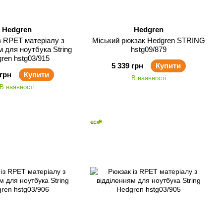
Hedgren
Hedgren
з RPET матеріалу з
Міський рюкзак Hedgren STRING
м для ноутбука String
hstg09/879
ren hstg03/915
5 339 грн
Купити
 грн
Купити
В наявності
В наявності