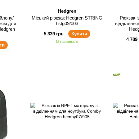
Hedgren
ейлону/
Міський рюкзак Hedgren STRING
Рюкзак і
нням для
hstg09/003
відділення
Hedgren
Hedg
5 339 грн
Купити
4 789
В наявності
ти