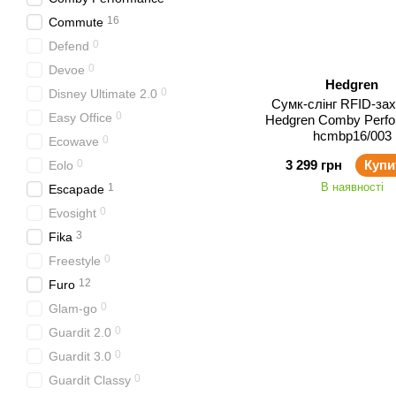
16
Commute
0
Defend
0
Devoe
Hedgren
0
Disney Ultimate 2.0
Сумк-слінг RFID-за
0
Easy Office
Hedgren Comby Perf
hcmbp16/003
0
Ecowave
0
3 299 грн
Купи
Eolo
В наявності
1
Escapade
0
Evosight
3
Fika
0
Freestyle
12
Furo
0
Glam-go
0
Guardit 2.0
0
Guardit 3.0
0
Guardit Classy