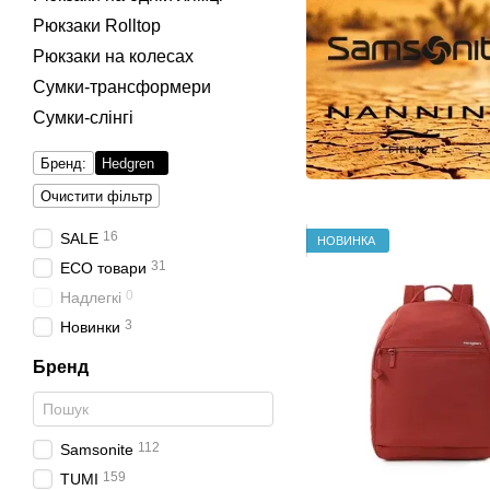
Рюкзаки Rolltop
Рюкзаки на колесах
Сумки-трансформери
Сумки-слінгі
Бренд:
Hedgren
Очистити фільтр
16
SALE
НОВИНКА
31
ECO товари
0
Надлегкі
3
Новинки
Бренд
112
Samsonite
159
TUMI