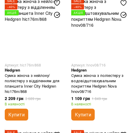
SALE
SALE
−40%
−40%
АКЦІЯ
АКЦІЯ
Артикул: hic176m/868
Артикул: hnov08/716
Hedgren
Hedgren
Сумка жіноча з нейлону/
Сумка жіноча з поліестеру з
поліестеру з відділенням для
водовідштовхувальним
планшета Inner City Hedgren
покриттям Hedgren Nova
hic176m/868
hnov08/716
2 209 грн
1 109 грн
3 689 грн
1 849 грн
В наявності
В наявності
Купити
Купити
SALE
SALE