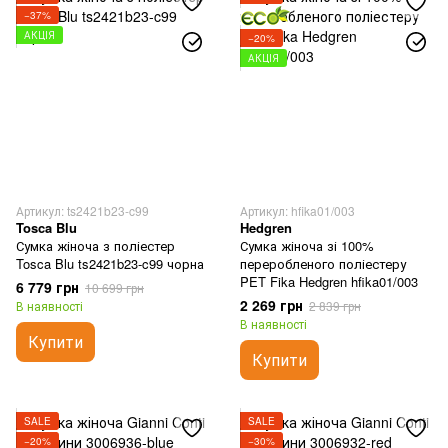
−37%
АКЦІЯ
−20%
АКЦІЯ
Артикул: ts2421b23-c99
Артикул: hfika01/003
Tosca Blu
Hedgren
Сумка жіноча з поліестер
Сумка жіноча зі 100%
Tosca Blu ts2421b23-c99 чорна
переробленого поліестеру
PET Fika Hedgren hfika01/003
6 779 грн
10 699 грн
2 269 грн
В наявності
2 839 грн
В наявності
Купити
Купити
SALE
SALE
−20%
−30%