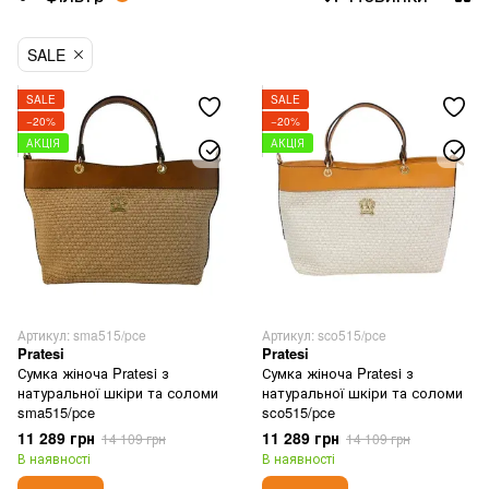
Тканинні сумки універсальні
SALE
Сумки з відділенням під ноутбук
Сумки для документів формату А4
SALE
SALE
−20%
−20%
АКЦІЯ
АКЦІЯ
Артикул: sma515/pce
Артикул: sco515/pce
Pratesi
Pratesi
Сумка жіноча Pratesi з
Сумка жіноча Pratesi з
натуральної шкіри та соломи
натуральної шкіри та соломи
sma515/pce
sco515/pce
11 289 грн
11 289 грн
14 109 грн
14 109 грн
В наявності
В наявності