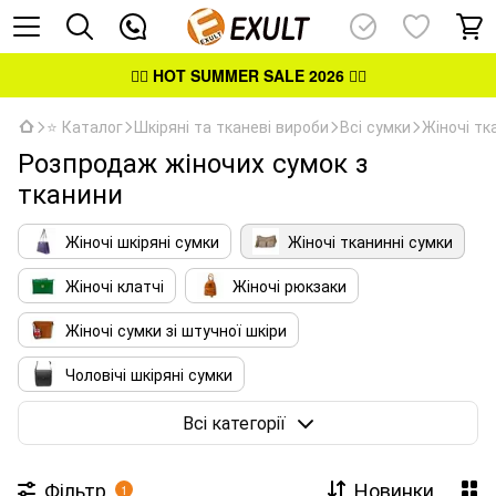
👉🏻
HOT SUMMER SALE 2026
👈🏻
⭐ Каталог
Шкіряні та тканеві вироби
Всі сумки
Жіночі тк
Розпродаж жіночих сумок з
тканини
Жіночі шкіряні сумки
Жіночі тканинні сумки
Жіночі клатчі
Жіночі рюкзаки
Жіночі сумки зі штучної шкіри
Чоловічі шкіряні сумки
Чоловічі тканинні сумки
Всі категорії
Шкіряні сумки-портфелі
Фільтр
Новинки
1