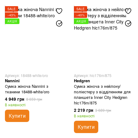
SALE
SALE
−43%
−40%
АКЦІЯ
АКЦІЯ
Артикул: 18488-white/oro
Артикул: hic176m/875
Nannini
Hedgren
Сумка жіноча Nannini з
Сумка жіноча з нейлону/
тканини 18488-white/oro
поліестеру з відділенням для
планшета Inner City Hedgren
4 949 грн
8 659 грн
hic176m/875
В наявності
2 219 грн
3 689 грн
Купити
В наявності
Купити