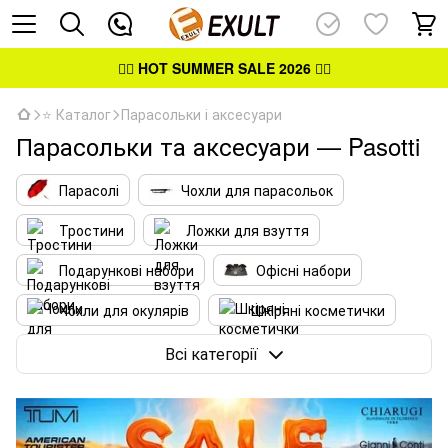
👉🏻
HOT SUMMER SALE 2026
👈🏻
⭐ Каталог
Парасольки і аксесуари
Парасольки та аксесуари — Pasotti
Парасолі
Чохли для парасольок
Тростини
Ложки для взуття
Подарункові набори
Офісні набори
Чохли для окулярів
Шкіряні косметички
Шкіряні брелоки
Манікюрні набори
Всі категорії
Міні-бари
Сигаретниці
Футляри для краваток
Чохли для ручок