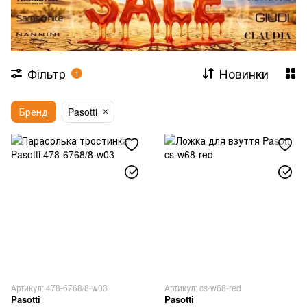
Шкатулки
Головні убори
Щоденники та організатори
Меблі декоративні
Подарункові сертифікати
Фільтр
Новинки
1
Фурнітура
Тапочки зі шкіри
Бренд
Pasotti
Аксесуари та чохли для Apple
Артикул: 478-6768/8-w03
Артикул: cs-w68-red
Pasotti
Pasotti