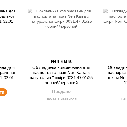
Neri Karra
ана для
Обкладинка комбінована для
Обкладин
уральної
паспорта та прав Neri Karra з
паспорта 
.1-32.01
натуральної шкіри 0031.47.01/25
шкіри Ner
чорний/червоний
1
Продано
ти
Немає в наявності
Нем