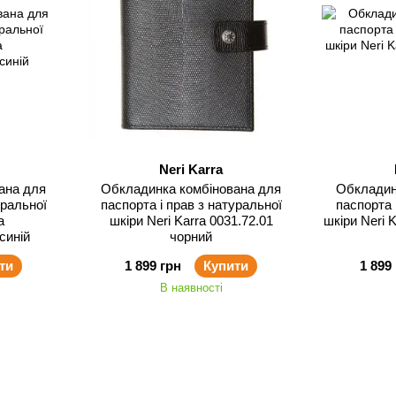
Neri Karra
ана для
Обкладинка комбінована для
Обкладин
уральної
паспорта і прав з натуральної
паспорта 
a
шкіри Neri Karra 0031.72.01
шкіри Neri K
синій
чорний
ти
1 899 грн
Купити
1 899
В наявності