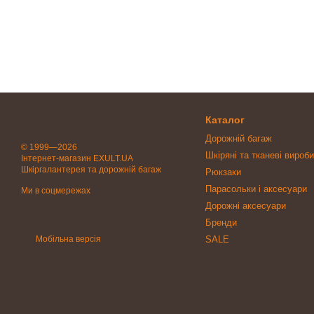
Каталог
Дорожній багаж
© 1999—2026
Шкіряні та тканеві вироби
Інтернет-магазин EXULT.UA
Шкіргалантерея та дорожній багаж
Рюкзаки
Парасольки і аксесуари
Ми в соцмережах
Дорожні аксесуари
Бренди
Мобільна версія
SALE