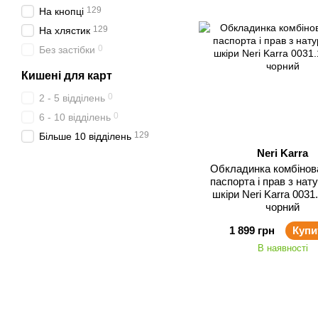
129
На кнопці
129
На хлястик
0
Без застібки
Кишені для карт
0
2 - 5 відділень
0
6 - 10 відділень
129
Більше 10 відділень
Neri Karra
Обкладинка комбінов
паспорта і прав з нат
шкіри Neri Karra 0031
чорний
1 899 грн
Купи
В наявності