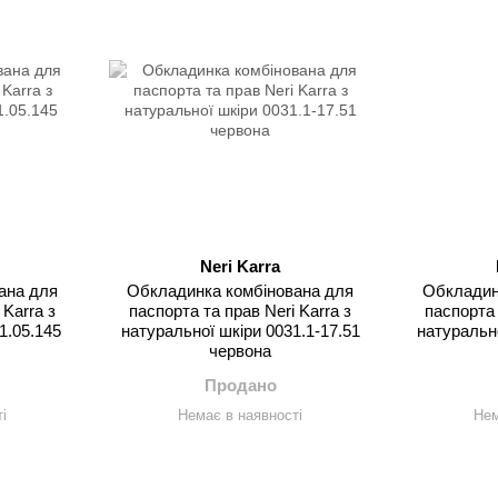
Neri Karra
ана для
Обкладинка комбінована для
Обкладин
 Karra з
паспорта та прав Neri Karra з
паспорта 
1.05.145
натуральної шкіри 0031.1-17.51
натурально
червона
Продано
і
Немає в наявності
Нем