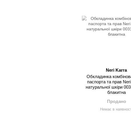
Neri Karra
Обкладинка комбінов
паспорта та прав Neri
натуральної шкіри 003
блакитна
Продано
Немає в наявност