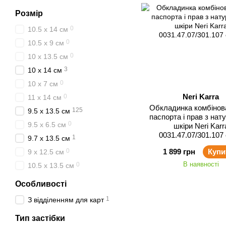
Розмір
0
10.5 x 14 см
0
10.5 x 9 см
0
10 x 13.5 см
3
10 x 14 см
0
10 x 7 см
Neri Karra
0
11 x 14 см
Обкладинка комбінов
125
9.5 x 13.5 см
паспорта і прав з нат
0
9.5 x 6.5 см
шкіри Neri Karr
0031.47.07/301.107 
1
9.7 x 13.5 см
0
1 899 грн
Купи
9 x 12.5 см
В наявності
0
10.5 x 13.5 см
Особливості
1
З відділенням для карт
Тип застібки