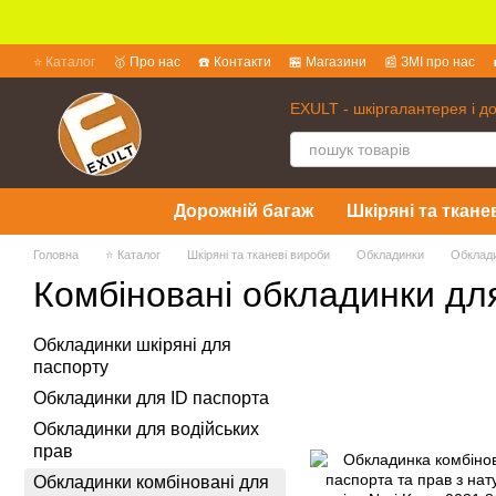
Перейти до основного контенту
⭐ Каталог
🥇 Про нас
☎️ Контакти
🏪 Магазини
📰 ЗМІ про нас
💱 Обмін та повернення
📜 Угода користувача
❓ Питання та відпов
EXULT - шкіргалантерея і д
Дорожній багаж
Шкіряні та ткане
Головна
⭐ Каталог
Шкіряні та тканеві вироби
Обкладинки
Обклади
Комбіновані обкладинки для
Обкладинки шкіряні для
паспорту
Обкладинки для ID паспорта
Обкладинки для водійських
прав
Обкладинки комбіновані для