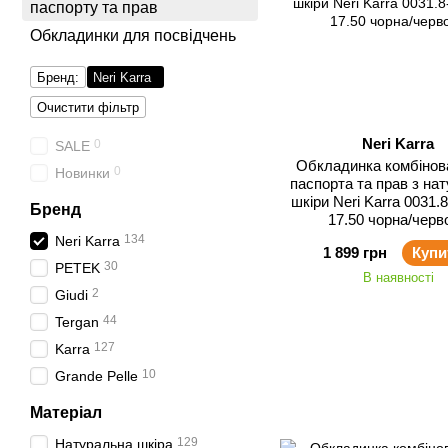
паспорту та прав
Обкладинки для посвідчень
Бренд:
Neri Karra
Очистити фільтр
Neri Karra
0
SALE
Обкладинка комбінов
0
Новинки
паспорта та прав з на
шкіри Neri Karra 0031.8
Бренд
17.50 чорна/черв
134
Neri Karra
1 899 грн
Купи
30
PETEK
В наявності
2
Giudi
44
Tergan
127
Karra
10
Grande Pelle
Матеріал
129
Натуральна шкіра