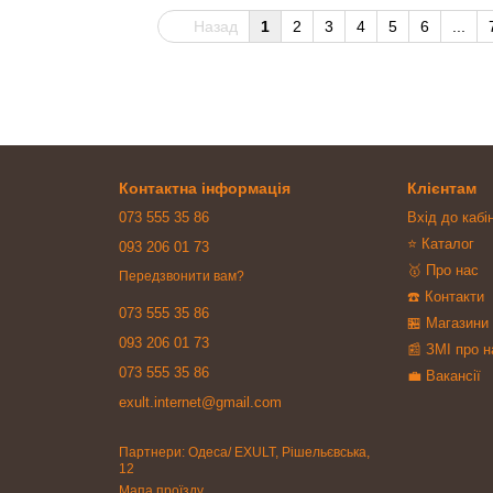
Назад
1
2
3
4
5
6
...
Контактна інформація
Клієнтам
073 555 35 86
Вхід до кабі
⭐ Каталог
093 206 01 73
🥇 Про нас
Передзвонити вам?
☎️ Контакти
073 555 35 86
🏪 Магазини
093 206 01 73
📰 ЗМІ про н
073 555 35 86
💼 Вакансії
exult.internet@gmail.com
Партнери: Одеса/ EXULT, Рішельєвська,
12
Мапа проїзду