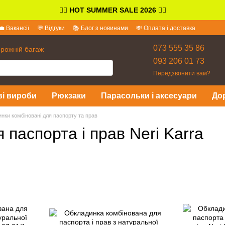
👉🏻
HOT SUMMER SALE 2026
👈🏻
💼 Вакансії
💬 Відгуки
📚 Блог з новинами
💸 Оплата і доставка
іді
073 555 35 86
орожній багаж
093 206 01 73
Передзвонити вам?
ві вироби
Рюкзаки
Парасольки і аксесуари
До
нки комбіновані для паспорту та прав
 паспорта і прав Neri Karra