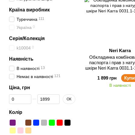
Країна виробник
111
Туреччина
0
Україна
Серія/Колекція
0
k10004
Neri Karra
Обкладинка комбінов
Наявність
паспорта і прав з нат
шкіри Neri Karra 0031.1-
13
В наявності
121
Немає в наявності
1 899 грн
Купи
В наявності
Ціна, грн
Від Ціна, грн
До Ціна, грн
ОК
Колір