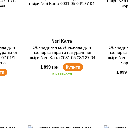
Neri Karra
ана для
Обкладинка комбінована для
Обкладин
туральної
паспорта і прав з натуральної
паспорта 
-07.01/1-
шкіри Neri Karra 0031.05.08/127.04
шкіри Neri 
она
чор
1 899 грн
Купити
ти
1 899
В наявності