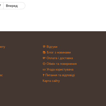
7
Вперед
нету
💬 Відгуки
📚 Блог з новинами
💸 Оплата і доставка
💱 Обмін та повернення
📜 Угода користувача
ас
❓ Питання та відповіді
Карта сайту