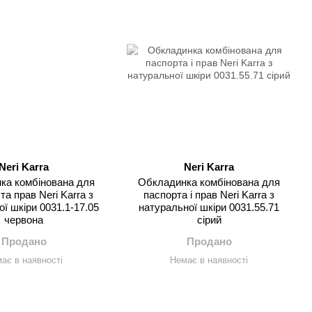
Neri Karra
Neri Karra
ка комбінована для
Обкладинка комбінована для
та прав Neri Karra з
паспорта і прав Neri Karra з
ї шкіри 0031.1-17.05
натуральної шкіри 0031.55.71
червона
сірий
Продано
Продано
ає в наявності
Немає в наявності