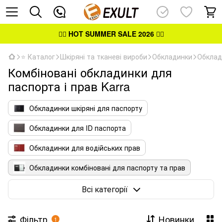
👉🏻
HOT SUMMER SALE 2026
👈🏻
⭐ Каталог
Шкіряні та тканеві вироби
Обкладинки
Обклад
Комбіновані обкладинки для
паспорта і прав Karra
Обкладинки шкіряні для паспорту
Обкладинки для ID паспорта
Обкладинки для водійських прав
Обкладинки комбіновані для паспорту та прав
Обкладинки для посвідчень
Всі категорії
Фільтр
Новинки
1