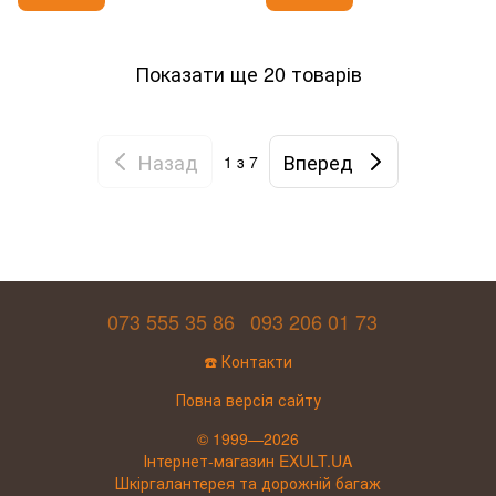
Показати ще 20 товарів
Назад
Вперед
1
з 7
073 555 35 86
093 206 01 73
☎️ Контакти
Повна версія сайту
© 1999—2026
Інтернет-магазин EXULT.UA
Шкіргалантерея та дорожній багаж