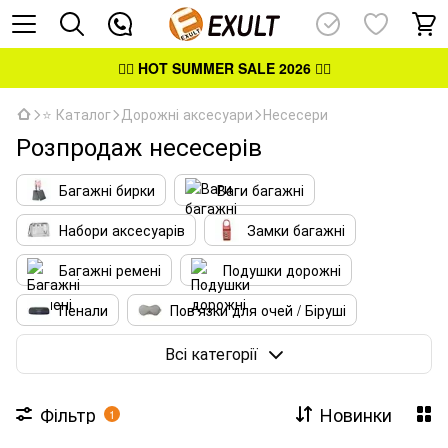
👉🏻
HOT SUMMER SALE 2026
👈🏻
⭐ Каталог
Дорожні аксесуари
Несесери
Розпродаж несесерів
Багажні бирки
Ваги багажні
Набори аксесуарів
Замки багажні
Багажні ремені
Подушки дорожні
Пенали
Пов'язки для очей / Біруші
Косметички дорожні
Несесери
Всі категорії
Гаманці на пояс
Гаманці на шию
Фільтр
Новинки
1
Складні рюкзаки
Складні сумки