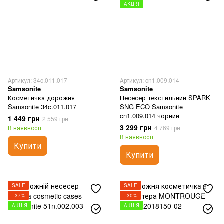
АКЦІЯ
Артикул: 34c.011.017
Артикул: cn1.009.014
Samsonite
Samsonite
Косметичка дорожня
Несесер текстильний SPARK
Samsonite 34c.011.017
SNG ECO Samsonite
cn1.009.014 чорний
1 449 грн
2 559 грн
3 299 грн
В наявності
4 769 грн
В наявності
Купити
Купити
SALE
SALE
−37%
−30%
АКЦІЯ
АКЦІЯ