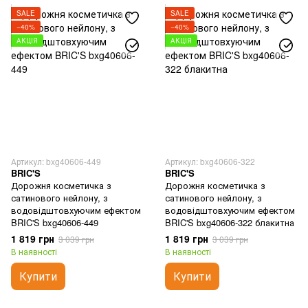
SALE
SALE
−40%
−40%
АКЦІЯ
АКЦІЯ
Артикул: bxg40606-449
Артикул: bxg40606-322
BRIC'S
BRIC'S
Дорожня косметичка з
Дорожня косметичка з
сатинового нейлону, з
сатинового нейлону, з
водовідштовхуючим ефектом
водовідштовхуючим ефектом
BRIC'S bxg40606-449
BRIC'S bxg40606-322 блакитна
1 819 грн
1 819 грн
3 039 грн
3 039 грн
В наявності
В наявності
Купити
Купити