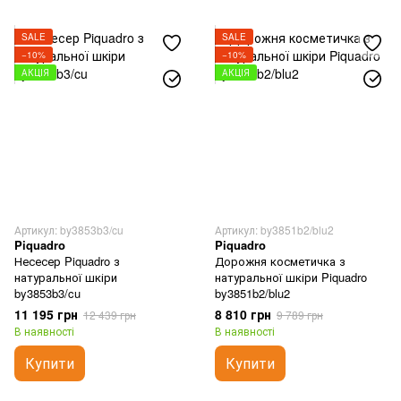
SALE
SALE
−10%
−10%
АКЦІЯ
АКЦІЯ
Артикул: by3853b3/cu
Артикул: by3851b2/blu2
Piquadro
Piquadro
Несесер Piquadro з
Дорожня косметичка з
натуральної шкіри
натуральної шкіри Piquadro
by3853b3/cu
by3851b2/blu2
11 195 грн
8 810 грн
12 439 грн
9 789 грн
В наявності
В наявності
Купити
Купити