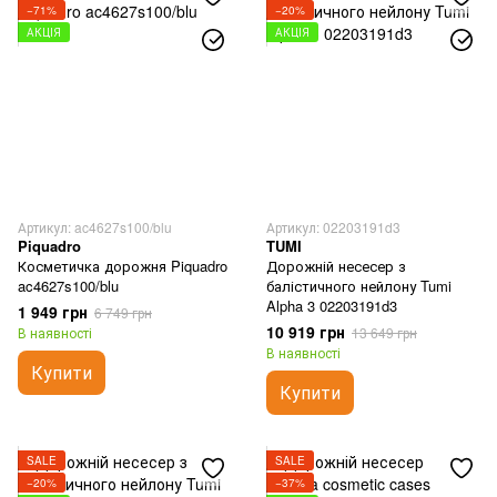
−71%
−20%
АКЦІЯ
АКЦІЯ
Артикул: ac4627s100/blu
Артикул: 02203191d3
Piquadro
TUMI
Косметичка дорожня Piquadro
Дорожній несесер з
ac4627s100/blu
балістичного нейлону Tumi
Alpha 3 02203191d3
1 949 грн
6 749 грн
10 919 грн
В наявності
13 649 грн
В наявності
Купити
Купити
SALE
SALE
−20%
−37%