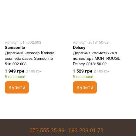
Артикул: 51n.002.003
Артикул: 2018150-02
Samsonite
Delsey
Дорожній несесер Karissa
Дорожня косметичка з
cosmetic cases Samsonite
поліестера MONTROUGE
51n.002.003
Delsey 2018150-02
1 949 грн
1 529 грн
3 109 грн
2 189 грн
В наявності
В наявності
Купити
Купити
073 555 35 86
093 206 01 73