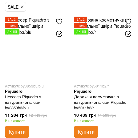
SALE
Аксесуари для догляду за речами
Чохли для валіз
Чохли для одягу
SALE
SALE
−10%
−10%
Чохли для ноутбуків та планшетів
АКЦІЯ
АКЦІЯ
Чохли для взуття
Артикул: by3853b3/blu
Артикул: by5011b2/r
Piquadro
Piquadro
Несесер Piquadro з
Дорожня косметичка з
натуральної шкіри
натуральної шкіри Piquadro
by3853b3/blu
by5011b2/r
11 204 грн
10 439 грн
12 449 грн
11 599 грн
В наявності
В наявності
Купити
Купити