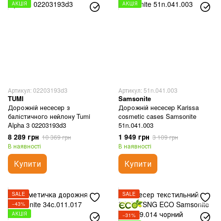
АКЦІЯ
АКЦІЯ
Артикул: 02203193d3
Артикул: 51n.041.003
TUMI
Samsonite
Дорожній несесер з
Дорожній несесер Karissa
балістичного нейлону Tumi
cosmetic cases Samsonite
Alpha 3 02203193d3
51n.041.003
8 289 грн
1 949 грн
10 369 грн
3 109 грн
В наявності
В наявності
Купити
Купити
SALE
SALE
−43%
АКЦІЯ
−31%