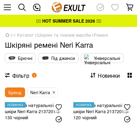
👉🏻
HOT SUMMER SALE 2026
👈🏻
⭐ Каталог
Шкіряні та тканеві вироби
Ремені
Шкіряні ремені Neri Karra
Брючні
Під джинси
Універсальні
Фільтр
Новинки
1
Бренд
Neri Karra
НОВИНКА
НОВИНКА