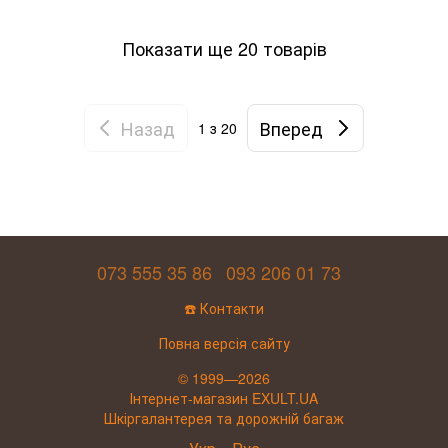
Показати ще 20 товарів
Назад
Вперед
1
з 20
073 555 35 86
093 206 01 73
☎️ Контакти
Повна версія сайту
© 1999—2026
Інтернет-магазин EXULT.UA
Шкіргалантерея та дорожній багаж