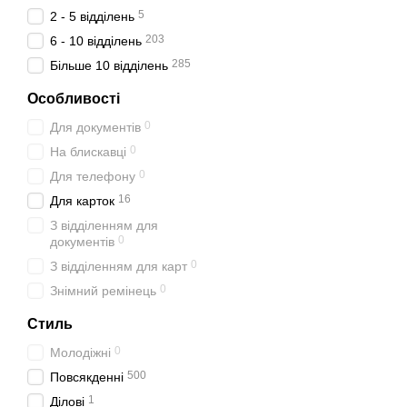
5
2 - 5 відділень
203
6 - 10 відділень
285
Більше 10 відділень
Особливості
0
Для документів
0
На блискавці
0
Для телефону
16
Для карток
З відділенням для
0
документів
0
З відділенням для карт
0
Знімний ремінець
Стиль
0
Молодіжні
500
Повсякденні
1
Ділові