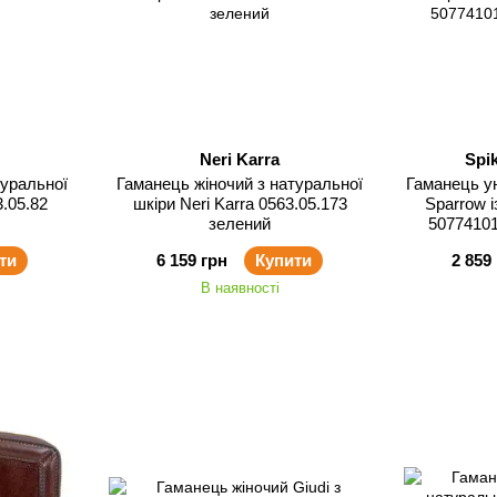
Neri Karra
Spi
Гаманець жіночий з натуральної
Гаманець у
шкіри Neri Karra 0563.05.173
Sparrow і
зелений
50774101
ти
6 159 грн
Купити
2 859
В наявності