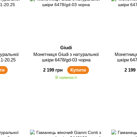
Giudi
туральної
Монетниця Giudi з натуральної
Монетниця
.1-20.25
шкіри 6478/gd-03 чорна
шкіри 64
ти
2 199 грн
Купити
2 199
В наявності