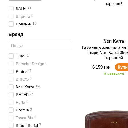
30
SALE
0
Вітрина
10
Новинки
Бренд
Neri Karra
Гаманець жіночий з натуральної
шкіри Neri Karra 0563.05.82
1
TUMI
червоний
0
Porsche Design
6 159 грн
Купи
7
Pratesi
В наявності
0
BRIC'S
196
Neri Karra
75
PETEK
0
Furla
3
Cromia
0
Tosca Blu
7
Braun Buffel