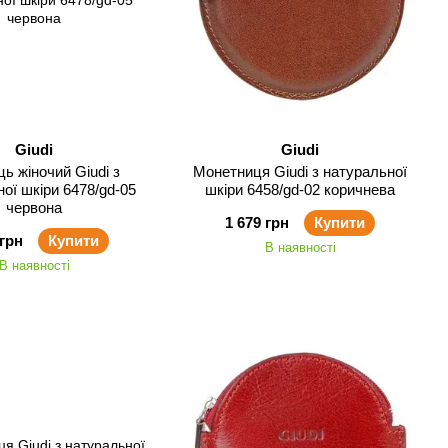
Giudi
Giudi
ь жіночий Giudi з
Монетниця Giudi з натуральної
ої шкіри 6478/gd-05
шкіри 6458/gd-02 коричнева
червона
1 679 грн
Купити
 грн
Купити
В наявності
В наявності