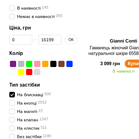
145
В наявності
355
Немає в наявності
Ціна, грн
Від Ціна, грн
До Ціна, грн
ОК
Gianni Conti
Гаманець жіночий Giann
Колір
натуральної шкіри 6558
3 099 грн
Купи
В наявності
Тип застібки
500
На блискавці
2552
На кнопці
22
На магніті
1347
На клапан
511
На хлястик
1190
Без застібки