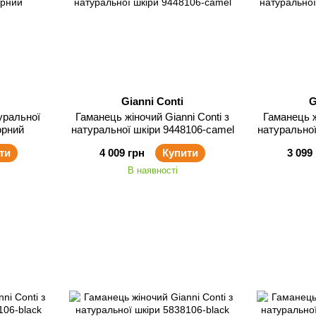
Gianni Conti
G
уральної
Гаманець жіночий Gianni Conti з
Гаманець ж
орний
натуральної шкіри 9448106-camel
натуральної
ти
4 009 грн
Купити
3 099
В наявності