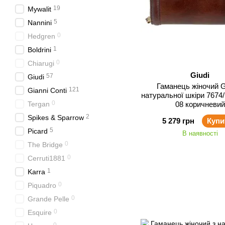
19
Mywalit
5
Nannini
0
Hedgren
1
Boldrini
0
Chiarugi
Giudi
57
Giudi
Гаманець жіночий G
121
Gianni Conti
натуральної шкіри 7674/l
0
Tergan
08 коричневий
2
Spikes & Sparrow
5 279 грн
Купи
5
Picard
В наявності
0
The Bridge
0
Cerruti1881
1
Karra
0
Piquadro
0
Grande Pelle
0
Esquire