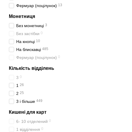
13
Фермуар (поцілунок)
Монетниця
3
Без монетниці
0
Без застібки
10
На кнопці
485
На блискавці
0
Фермуар (поцілунок)
Кількість відділень
0
3
26
1
25
2
449
3 і більше
Кишені для карт
0
6- 10 отделений
0
1 відділення