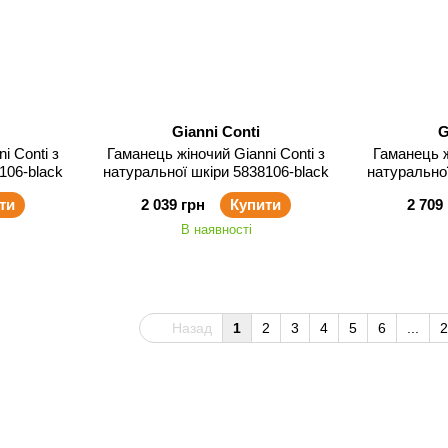
Gianni Conti
G
i Conti з
Гаманець жіночий Gianni Conti з
Гаманець ж
106-black
натуральної шкіри 5838106-black
натурально
ти
2 039 грн
Купити
2 709
В наявності
Назад
1
2
3
4
5
6
...
2