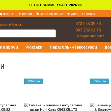
👉🏻
HOT SUMMER SALE 2026
👈🏻
💼 Вакансії
💬 Відгуки
📚 Блог з новинами
💸 Оплата і доставка
іді
073 555 35 86
орожній багаж
093 206 01 73
Передзвонити вам?
ві вироби
Рюкзаки
Парасольки і аксесуари
До
ки
НОВИНКА
НОВИНКА