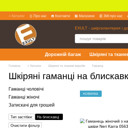
Перейти до основного контенту
⭐ Каталог
🥇 Про нас
☎️ Контакти
🏪 Магазини
📰 ЗМІ про нас
💱 Обмін та повернення
📜 Угода користувача
❓ Питання та відпов
EXULT - шкіргалантерея і д
Дорожній багаж
Шкіряні та ткане
Головна
⭐ Каталог
Шкіряні та тканеві вироби
Гаманці
Шкіряні гаманці на блискав
Гаманці чоловічі
НОВИНКА
Гаманці жіночі
Затискачі для грошей
Тип застібки:
На блискавці
Очистити фільтр