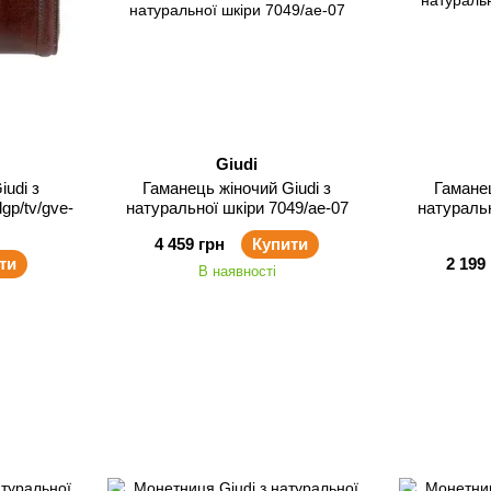
Giudi
iudi з
Гаманець жіночий Giudi з
Гаманец
gp/tv/gve-
натуральної шкіри 7049/ae-07
натуральн
4 459 грн
Купити
ти
2 199
В наявності