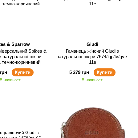
kes & Sparrow
Giudi
ніверсальний Spikes &
Гаманець жіночий Giudi з
з натуральної шкіри
натуральної шкіри 7674/lgp/tv/gve-
 темно-коричневий
11e
 грн
Купити
5 279 грн
Купити
В наявності
В наявності