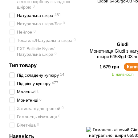
легкого карбону з гладкою
0
шкірою
481
Натуральна шкіра
0
Натуральна шкіра/Лак
0
Нейлон
0
Текстиль/Натуральна шкіра
Giudi
FXT Ballistic Nylon/
Монетниця Giudi з нат
0
Натуральна шкіра
шкіри 6458/gd-03 ч
Тип товару
1 679 грн
Купи
В наявності
14
Під складену купюру
477
Під рівну купюру
1
Маленькі
6
Монетниці
0
Затискачі для грошей
0
Гаманець візитниця
0
Білетніца
Наявність