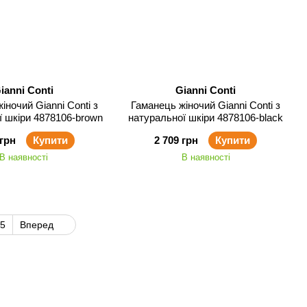
ianni Conti
Gianni Conti
іночий Gianni Conti з
Гаманець жіночий Gianni Conti з
ї шкіри 4878106-brown
натуральної шкіри 4878106-black
 грн
Купити
2 709 грн
Купити
В наявності
В наявності
5
Вперед