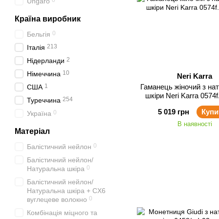
0
Ungaro
Країна виробник
0
Бельгія
213
Італія
2
Нідерланди
10
Німеччина
Neri Karra
1
Гаманець жіночий з на
США
шкіри Neri Karra 0574f
254
Туреччина
5 019 грн
Купи
0
Україна
В наявності
Матеріал
0
Балістичний нейлон
Балістичний нейлон/
0
Натуральна шкіра
Балістичний нейлон/
Натуральна шкіра + CX6
0
вуглецеве волокно
Комбінація міцного та