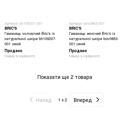
Артикул: bh109207-001
Артикул: bov0863-001
BRIC'S
BRIC'S
Гаманець чоловічий Bric's із
Гаманець жіночий Bric's із
натуральної шкіри bh109207-
натуральної шкіри bov0863-
001 синій
001 синій
Продано
Продано
Немає в наявності
Немає в наявності
Показати ще 2 товара
Назад
Вперед
1
з 2