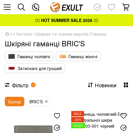
👉🏻
HOT SUMMER SALE 2026
👈🏻
⭐ Каталог
Шкіряні та тканеві вироби
Гаманці
Шкіряні гаманці BRIC'S
Гаманці чоловічі
Гаманці жіночі
Затискачі для грошей
Фільтр
Новинки
1
Бренд
BRIC'S
SALE
−30%
АКЦІЯ