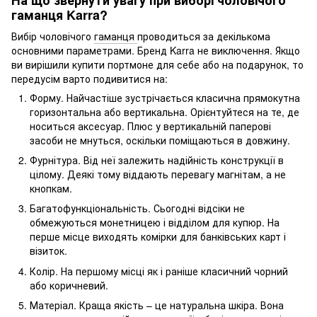
На що звернути увагу при виборі чоловічого
гаманця Karra?
Вибір чоловічого
гаманця
проводиться за декількома
основними параметрами. Бренд Karra не виключення. Якщо
ви вирішили купити портмоне для себе або на подарунок, то
передусім варто подивитися на:
Форму. Найчастіше зустрічається класична прямокутна
горизонтальна або вертикальна. Орієнтуйтеся на те, де
носиться аксесуар. Плюс у вертикальній паперові
засоби не мнуться, оскільки поміщаються в довжину.
Фурнітура. Від неї залежить надійність конструкції в
цілому. Деякі тому віддають перевагу магнітам, а не
кнопкам.
Багатофункціональність. Сьогодні відсіки не
обмежуються монетницею і відділом для купюр. На
перше місце виходять комірки для банківських карт і
візиток.
Колір. На першому місці як і раніше класичний чорний
або коричневий.
Матеріал. Краща якість – це натуральна шкіра. Вона