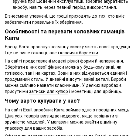
зручна при щоденній експлуатації, зберігає акуратність
виробу, навіть через певний період використання.
Бізнесмени упевнені, що гроші приходять до тих, хто вміє
забезпечити правильне їх зберігання.
Особливості та переваги чоловічих гаманців
Karra
Бренд Karra пропонує незмінну високу якість своєї продукції.
І це не лише гаманці, але і
класичні барсетки
.
На сайті представлені моделі різної форми й наповнення.
Зберігати в них свої фінанси можна у будь-кому виді, як
готівкою, так і на картах. Зовні в них відчувається єдиний і
продуманий стиль. У дизайні відсутні зайві деталі. Вироби
можна сміливо назвати класичними. У деяких виробах є
присутніми
затиски для купюр
і монетниці для дрібниць.
Чому варто купувати у нас?
На сайті Exult виробник Karra займає одно з провідних місць.
Ціна усіх товарів виглядає недорого, якщо порівняти зі
зручністю моделей. У магазині можна знайти відмінну
упаковку для ваших засобів.
Оформити доставку замовлення можна по Одесі, а також в