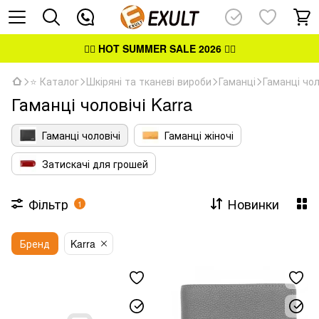
👉🏻
HOT SUMMER SALE 2026
👈🏻
⭐ Каталог
Шкіряні та тканеві вироби
Гаманці
Гаманці чол
Гаманці чоловічі Karra
Гаманці чоловічі
Гаманці жіночі
Затискачі для грошей
Фільтр
Новинки
1
Бренд
Karra