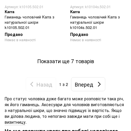
Артикул: k10105.502.01
Артикул: k10104s.502.01
Karra
Karra
Гаманець чоловічий Karra з
Гаманець чоловічий Karra з
натуральної шкіри
натуральної шкіри
k10105.502.01
k10104s.502.01
Продано
Продано
Немає в наявності
Немає в наявності
Показати ще 7 товарів
Назад
Вперед
1
з 2
Про статус чоловіка дуже багато може розповісти така річ,
як його гаманець. Аксесуари для чоловіків виготовляються
з натуральної шкіри, що значно підвищує їх вартість. Якщо
ви ділова людина, то непогано завжди мати при собі ще і
визитницу
.