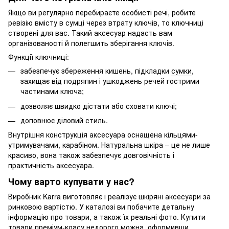
Якщо ви регулярно перебираєте особисті речі, робите
ревізію вмісту в сумці через втрату ключів, то ключниці
створені для вас. Такий аксесуар надасть вам
організованості й полегшить зберігання ключів.
Функції ключниці:
забезпечує збереження кишень, підкладки
сумки
,
захищає від подряпин і ушкоджень речей гострими
частинами ключа;
дозволяє швидко дістати або сховати ключі;
доповнює діловий стиль.
Внутрішня конструкція аксесуара оснащена кільцями-
утримувачами, карабіном. Натуральна шкіра – це не лише
красиво, вона також забезпечує довговічність і
практичність аксесуара.
Чому варто купувати у нас?
Виробник Karra виготовляє і реалізує шкіряні аксесуари за
ринковою вартістю. У каталозі ви побачите детальну
інформацію про товари, а також їх реальні фото. Купити
товари преміум-класу недорого можна, оформивши