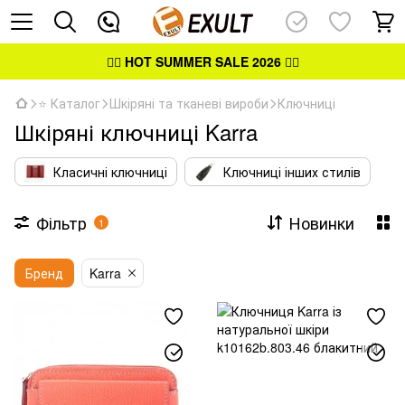
👉🏻
HOT SUMMER SALE 2026
👈🏻
⭐ Каталог
Шкіряні та тканеві вироби
Ключниці
Шкіряні ключниці Karra
Класичні ключниці
Ключниці інших стилів
Фільтр
Новинки
1
Бренд
Karra