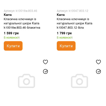
Артикул: k10016w.803.46
Артикул: k10047.803.12
Karra
Karra
Класична ключниця із
Класична ключниця із
натуральної шкіри Karra
натуральної шкіри Karra
k10016w.803.46 блакитна
k10047.803.12 біла
1 599 грн
1 799 грн
В наявності
В наявності
Купити
Купити