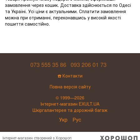
замовлення через кошик. Доставка здійснюється по Одесі
та Україні. Усі ціни є актуальними. Сплатити замовлення
можна при отриманні, переконавшись у високій якості
пошиття самостійно.
073 555 35 86
093 206 01 73
☎️ Контакти
Повна версія сайту
© 1999—2026
Інтернет-магазин EXULT.UA
Шкіргалантерея та дорожній багаж
Укр
Рус
Інтернет-магазин створений з Хорошоп