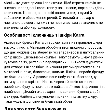
місці – це дуже зручно і практично. Щоб втрата ключів не
внесла несподівані корективи у ваші плани, варто придбати
ключницю. Це ще один спосіб навести лад в сумці й
забезпечити збереження речей. Стильний аксесуар є
частиною ділового іміджу і не поступається за значимістю
візитницям
або картхолдерам.
Особливості ключниць зі шкіри Karra
Аксесуари бренду Karra створюються з натуральної шкіри
високої якості. Матеріал обробляється щадним способом,
що дає можливість зберегти усі властивості й натуральний
колір шкіри. Дизайнери компанії закуповують шкіру з різних
куточків світу, ретельно перевіряючи її. В якості фурнітури
для створення застібок на ключницях використовуються
металеві кнопки, блискавки, клямки. Шкіряні вироби бренду
не бояться часу. З роками вони набувають благородну
патину, а не старіють. Навіть через 10 років ключниці
виробника будуть прикладом найкращої якості, зручності та
надійності. Дизайн аксесуарів – поєднання буяння фарб і
фактури. Найбільш популярне тиснення під зміїну шкіру.
Така модель доповнить будь-який образ.
Для чого потрібна ключниця