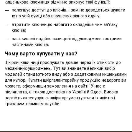
кишенькова ключниця відмінно виконує такі функції:
полегшує доступ до ключів, і вам не доведеться шукати
їх по усій
сумці
або в кишенях різного одягу;
втратити ключницю набагато складніше чим зв'язку
ключів;
ваші кишені надійно захищені від ушкоджень гострими
частинами ключів.
Чому варто купувати у нас?
Шкіряні
ключниці
прослужать довше через їх стійкість до
механічних ушкоджень. Тут ви знайдете великий вибір
моделей стандартного виду або з додатковими кишеньками
для купюр. Купити шкіргалантерейну продукцію недорого ви
можете, оформивши замовлення на сайті. У нас є
післяплата, а також доставка по Україні й Одесі. Висока
вартість аксесуарів зі шкіри аргументується їх якістю і
тривалим терміном служби.