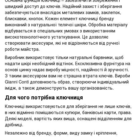
швидкий доступ до ключів. Надійний захист і зберігання
забезпечуються внаслідок металевих замків, заклепок,
блискавки, кнопок. Кожен елемент ключниці бренду
виконаний з натуральної телячої шкіри. Обробка матеріалу
відбувається в спеціальних умовах з використанням
високотехнологічного устаткування. Це дозволяє
створювати аксесуари, які не відрізняються від ручної
роботи майстра.
Виробник використовує тільки натуральні барвники, щоб
надати шкірі необхідний відтінок. Ексклюзивна фурнітура на
основі цинку надає виробу міцності, надійності й зручності.
З таким аксесуаром вам не страшна втрата ключів. Вироби
Gianni Conti доповнюють образ, створюючи індивідуальний
імідж, а також демонструють вашу організованість.
Для чого потрібна ключниця
Ключниці використовуються для зберігання не лише ключів,
в них відмінно поміщаються купюри, банківські карти, права.
Деякі моделі, вартість яких вища, оснащені відділенням для
дрібниці.
Незалежно від бренду, форми, виду замку і кріплення,