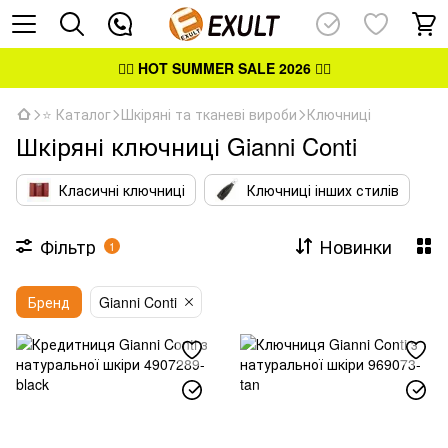
👉🏻
HOT SUMMER SALE 2026
👈🏻
⭐ Каталог
Шкіряні та тканеві вироби
Ключниці
Шкіряні ключниці Gianni Conti
Класичні ключниці
Ключниці інших стилів
Фільтр
Новинки
1
Бренд
Gianni Conti