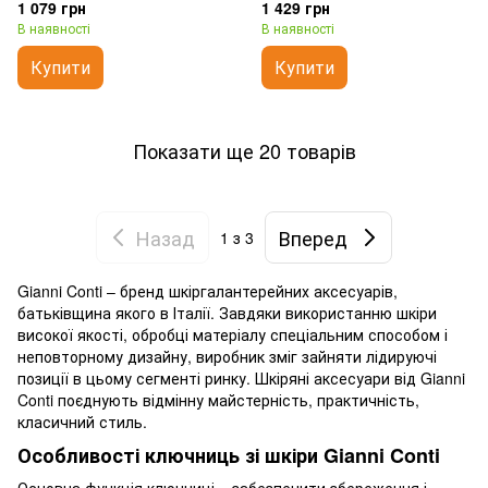
1 079 грн
1 429 грн
В наявності
В наявності
Купити
Купити
Показати ще 20 товарів
Назад
Вперед
1
з 3
Gianni Conti – бренд шкіргалантерейних аксесуарів,
батьківщина якого в Італії. Завдяки використанню шкіри
високої якості, обробці матеріалу спеціальним способом і
неповторному дизайну, виробник зміг зайняти лідируючі
позиції в цьому сегменті ринку. Шкіряні аксесуари від Gianni
Conti поєднують відмінну майстерність, практичність,
класичний стиль.
Особливості ключниць зі шкіри Gianni Conti
Основна функція ключниці – забезпечити збереження і