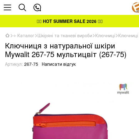
👉🏻
HOT SUMMER SALE 2026
👈🏻
⭐ Каталог
Шкіряні та тканеві вироби
Ключниці
Ключниці 
Ключниця з натуральної шкіри
Mywalit 267-75 мультицвіт (267-75)
Артикул:
267-75
Написати відгук