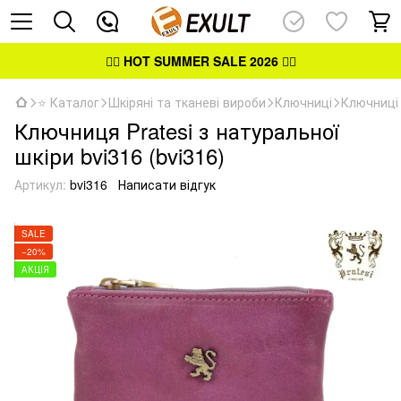
👉🏻
HOT SUMMER SALE 2026
👈🏻
⭐ Каталог
Шкіряні та тканеві вироби
Ключниці
Ключниці 
Ключниця Pratesi з натуральної
шкіри bvi316 (bvi316)
Артикул:
bvi316
Написати відгук
SALE
−20%
АКЦІЯ