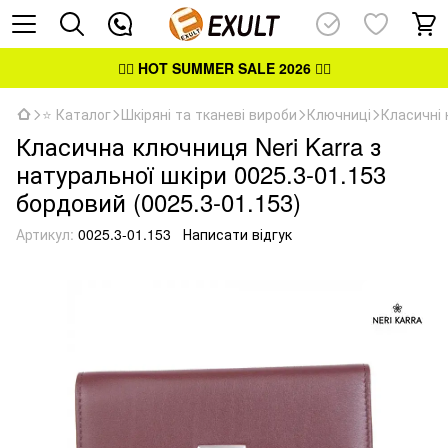
👉🏻
HOT SUMMER SALE 2026
👈🏻
⭐ Каталог
Шкіряні та тканеві вироби
Ключниці
Класичні 
Класична ключниця Neri Karra з
натуральної шкіри 0025.3-01.153
бордовий (0025.3-01.153)
Артикул:
0025.3-01.153
Написати відгук