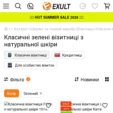
👉🏻
HOT SUMMER SALE 2026
👈🏻
⭐ Каталог
Шкіряні та тканеві вироби
Візитниці
Класичні 
Класичні зелені візитниці з
натуральної шкіри
Класичні візитниці
Кредитниці
Для особистих візиток
Фільтр
Новинки
1
Колір
Зелений
SALE
−31%