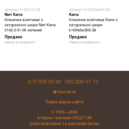
Артикул: 0142.3-01.06
Артикул: k10042w.803.38
Neri Karra
Karra
Класична візитниця з
Класична візитниця Karra з
натуральної шкіри Neri Karra
натуральної шкіри
0142.3-01.06 зелений
k10042w.803.38
Продано
Продано
Немає в наявності
Немає в наявності
073 555 35 86
093 206 01 73
☎️ Контакти
Повна версія сайту
© 1999—2026
Інтернет-магазин EXULT.UA
Шкіргалантерея та дорожній багаж