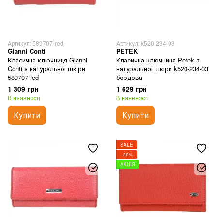
Артикул: 589707-red
Артикул: k520-234-03
Gianni Conti
PETEK
Класична ключниця Gianni
Класична ключниця Petek з
Conti з натуральної шкіри
натуральної шкіри k520-234-03
589707-red
бордова
1 309 грн
1 629 грн
В наявності
В наявності
Купити
Купити
SALE
−20%
АКЦІЯ