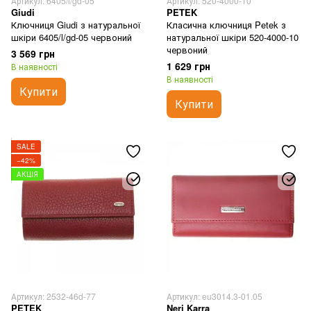
Артикул: 6405/l/gd-05
Артикул: 520-4000-10
Giudi
PETEK
Ключниця Giudi з натуральної
Класична ключниця Petek з
шкіри 6405/l/gd-05 червоний
натуральної шкіри 520-4000-10
червоний
3 569 грн
1 629 грн
В наявності
В наявності
Купити
Купити
SALE
−42%
АКЦІЯ
Артикул: 2532-46d-77
Артикул: eu3014.3-01.05
PETEK
Neri Karra