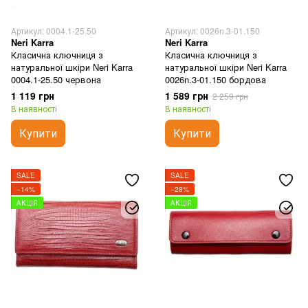
Артикул: 0004.1-25.50
Артикул: 0026n.3-01.150
Neri Karra
Neri Karra
Класична ключниця з
Класична ключниця з
натуральної шкіри Neri Karra
натуральної шкіри Neri Karra
0004.1-25.50 червона
0026n.3-01.150 бордова
1 119 грн
1 589 грн
2 259 грн
В наявності
В наявності
Купити
Купити
SALE
SALE
−14%
−28%
АКЦІЯ
АКЦІЯ