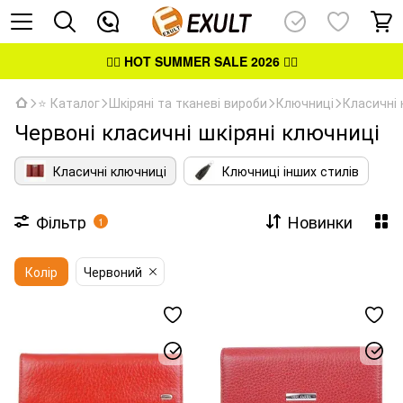
👉🏻
HOT SUMMER SALE 2026
👈🏻
⭐ Каталог
Шкіряні та тканеві вироби
Ключниці
Класичні 
Червоні класичні шкіряні ключниці
Класичні ключниці
Ключниці інших стилів
Фільтр
Новинки
1
Колір
Червоний