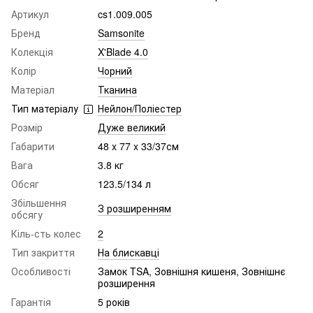
Артикул
cs1.009.005
Бренд
Samsonite
Колекція
X'Blade 4.0
Колір
Чорний
Матеріал
Тканина
Тип матеріалу
Нейлон/Поліестер
Розмір
Дуже великий
Габарити
48 x 77 x 33/37см
Вага
3.8 кг
Обсяг
123.5/134 л
Збільшення
З розширенням
обсягу
Кіль-сть колес
2
Тип закриття
На блискавці
Особливості
Замок TSA, Зовнішня кишеня, Зовнішнє
розширення
Гарантія
5 років