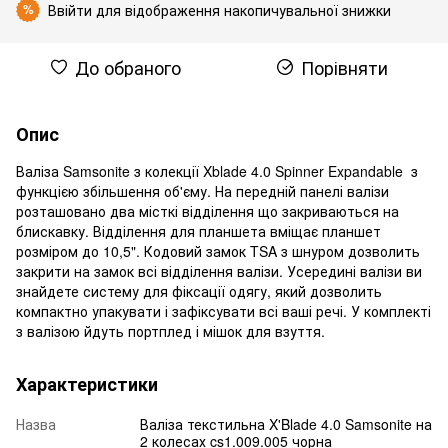
Ввійти
для відображення накопичувальної знижки
%
До обраного
Порівняти
Опис
Валіза Samsonite з колекції Xblade 4.0 Spinner Expandable з
функцією збільшення об'єму. На передній панелі валізи
розташовано два місткі відділення що закриваються на
блискавку. Відділення для планшета вміщає планшет
розміром до 10,5". Кодовий замок TSA з шнуром дозволить
закрити на замок всі відділення валізи. Усередині валізи ви
знайдете систему для фіксації одягу, який дозволить
компактно упакувати і зафіксувати всі ваші речі. У комплекті
з валізою йдуть портплед і мішок для взуття.
Характеристики
Назва
Валіза текстильна X'Blade 4.0 Samsonite на
2 колесах cs1.009.005 чорна