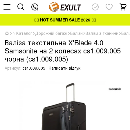
👉🏻
HOT SUMMER SALE 2026
👈🏻
⭐ Каталог
Дорожній багаж
Валізи
Валізи з тканини
Валі
Валіза текстильна X'Blade 4.0
Samsonite на 2 колесах cs1.009.005
чорна (cs1.009.005)
Артикул:
cs1.009.005
Написати відгук