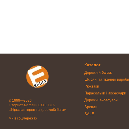
Каталог
Дорожній багаж
Шкіряні та тканеві вироби
Рюкзаки
Парасольки і аксесуари
Дорожні аксесуари
© 1999—2026
Інтернет-магазин EXULT.UA
Бренди
Шкіргалантерея та дорожній багаж
SALE
Ми в соцмережах