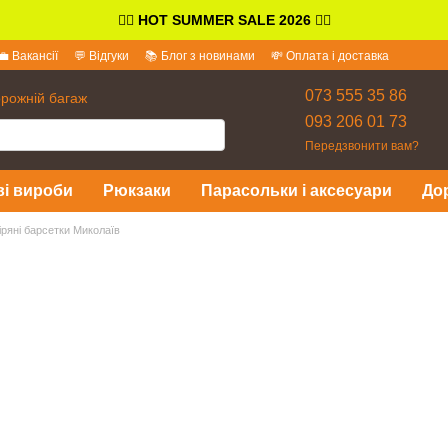
👉🏻
HOT SUMMER SALE 2026
👈🏻
💼 Вакансії
💬 Відгуки
📚 Блог з новинами
💸 Оплата і доставка
іді
073 555 35 86
орожній багаж
093 206 01 73
Передзвонити вам?
ві вироби
Рюкзаки
Парасольки і аксесуари
До
іряні барсетки Миколаїв