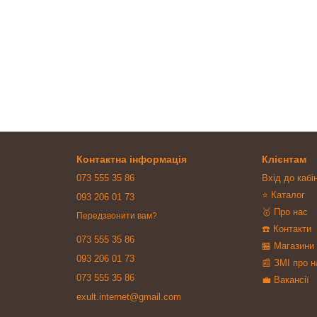
Контактна інформація
Клієнтам
073 555 35 86
Вхід до кабі
⭐ Каталог
093 206 01 73
🥇 Про нас
Передзвонити вам?
☎️ Контакти
073 555 35 86
🏪 Магазини
093 206 01 73
📰 ЗМІ про н
073 555 35 86
💼 Вакансії
exult.internet@gmail.com