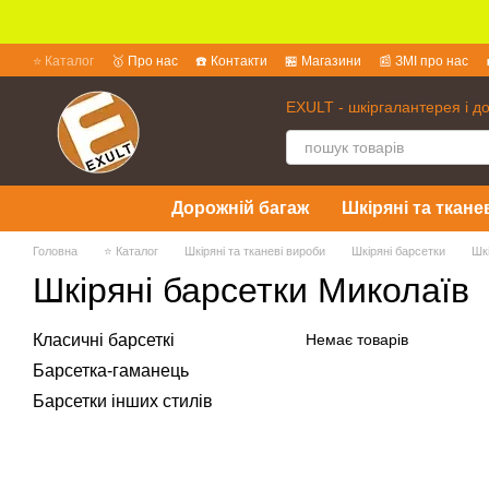
Перейти до основного контенту
⭐ Каталог
🥇 Про нас
☎️ Контакти
🏪 Магазини
📰 ЗМІ про нас
💱 Обмін та повернення
📜 Угода користувача
❓ Питання та відпов
EXULT - шкіргалантерея і д
Дорожній багаж
Шкіряні та ткане
Головна
⭐ Каталог
Шкіряні та тканеві вироби
Шкіряні барсетки
Шк
Шкіряні барсетки Миколаїв
Класичні барсеткі
Немає товарів
Барсетка-гаманець
Барсетки інших стилів