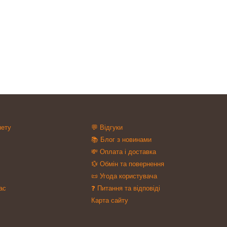
нету
💬 Відгуки
📚 Блог з новинами
💸 Оплата і доставка
💱 Обмін та повернення
📜 Угода користувача
ас
❓ Питання та відповіді
Карта сайту