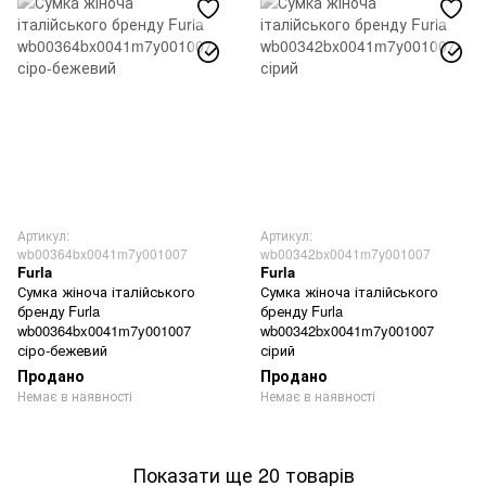
Артикул:
Артикул:
wb00364bx0041m7y001007
wb00342bx0041m7y001007
Furla
Furla
Сумка жіноча італійського
Сумка жіноча італійського
бренду Furla
бренду Furla
wb00364bx0041m7y001007
wb00342bx0041m7y001007
сіро-бежевий
сірий
Продано
Продано
Немає в наявності
Немає в наявності
Показати ще 20 товарів