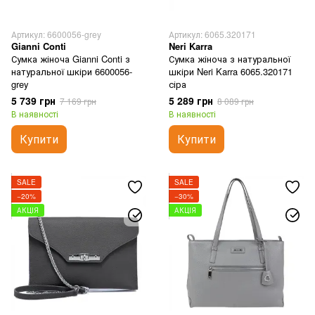
Артикул: 6600056-grey
Артикул: 6065.320171
Gianni Conti
Neri Karra
Сумка жіноча Gianni Conti з
Сумка жіноча з натуральної
натуральної шкіри 6600056-
шкіри Neri Karra 6065.320171
grey
сіра
5 739 грн
5 289 грн
7 169 грн
8 089 грн
В наявності
В наявності
Купити
Купити
SALE
SALE
−20%
−30%
АКЦІЯ
АКЦІЯ