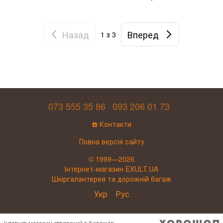
Назад
Вперед
1
з 3
073 555 35 86
093 206 01 73
☎️ Контакти
Повна версія сайту
© 1999—2026
Інтернет-магазин EXULT.UA
Шкіргалантерея та дорожній багаж
Укр
Рус
Інтернет-магазин створений з Хорошоп