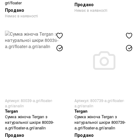
gri/floater
Продано
Продано
Немає в наявності
Немає в наявності
Артикул: 80039-a.gri/floater-
Артикул: 800739-a.gri/floater-
a.gri/analin
a.gri/analin
Tergan
Tergan
Сумка жіноча Tergan з
Сумка жіноча Tergan з
натуральної шкіри 80039-
натуральної шкіри 800739-
a.gri/floater-a.gri/analin
a.gri/floater-a.gri/analin
Продано
Продано