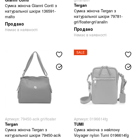
Tergan
Сумка жіноча Gianni Conti з
Сумка жіноча Tergan з
натуральної шкіри 136591-
натуральної шкіри 79781-
malto
gri/floater-gri/analin
Продано
Продано
Немає в наявності
Немає в наявності
SALE
Артикул: 79450-acik gri/floater
Артикул: 0196614fg
Tergan
TUMI
Сумка жіноча Tergan з
Сумка жіноча з нейлону
натуральної шкіри 79450-acik
Voyager nylon Tumi 0196614fg