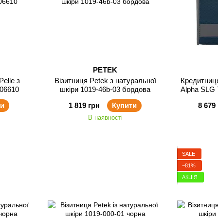
PETEK
elle з
Візитниця Petek з натуральної
Кредитниця
206610
шкіри 1019-46b-03 бордова
Alpha SLG 
ти
1 819 грн
Купити
8 679
В наявності
SALE
−81%
АКЦІЯ