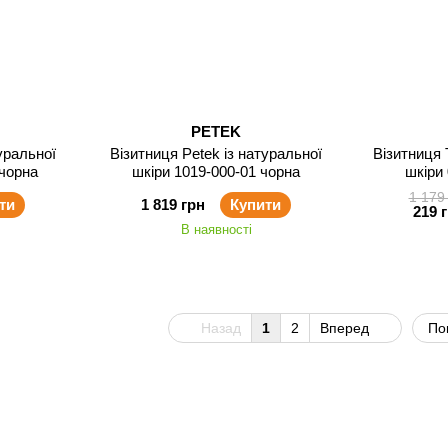
PETEK
уральної
Візитниця Petek із натуральної
Візитниця 
 чорна
шкіри 1019-000-01 чорна
шкіри 
1 179
ти
1 819 грн
Купити
219 
В наявності
Назад
1
2
Вперед
По