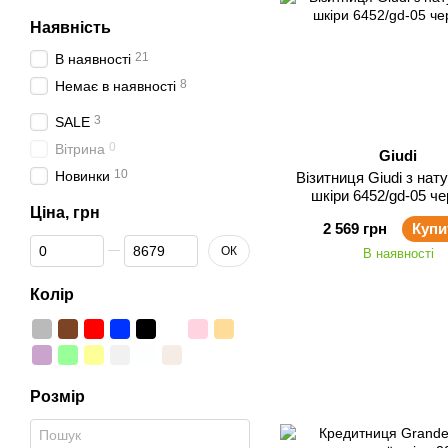
Наявність
21
В наявності
8
Немає в наявності
3
SALE
0
Вітрина
Giudi
10
Новинки
Візитниця Giudi з нат
шкіри 6452/gd-05 ч
Ціна, грн
2 569 грн
Купи
Від Ціна, грн
До Ціна, грн
ОК
В наявності
Колір
Розмір