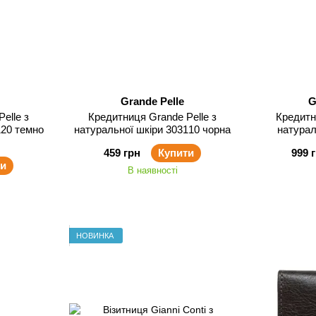
Grande Pelle
G
elle з
Кредитниця Grande Pelle з
Кредитн
120 темно
натуральної шкіри 303110 чорна
натурал
459 грн
Купити
999 
ти
В наявності
НОВИНКА