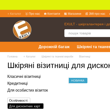
Перейти до основного контенту
⭐ Каталог
🥇 Про нас
☎️ Контакти
🏪 Магазини
📰 ЗМІ про нас
💱 Обмін та повернення
📜 Угода користувача
❓ Питання та відпов
EXULT - шкіргалантерея і д
Дорожній багаж
Шкіряні та ткане
Головна
⭐ Каталог
Шкіряні та тканеві вироби
Візитниці
Шкіряні візитниці для диско
Класичні візитниці
НОВИНКА
Кредитниці
Для особистих візиток
Особливості:
Для дисконтних карт