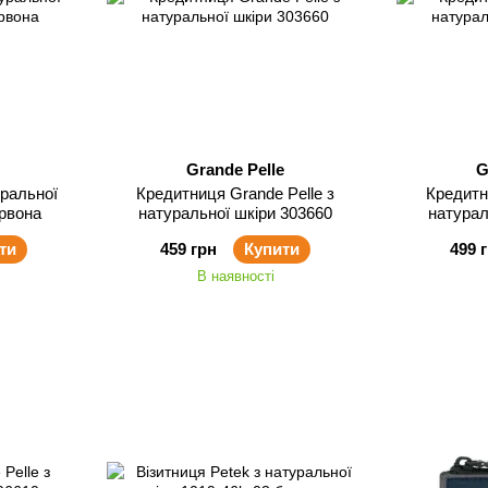
Grande Pelle
G
уральної
Кредитниця Grande Pelle з
Кредитн
ервона
натуральної шкіри 303660
натурал
ти
459 грн
Купити
499 
В наявності