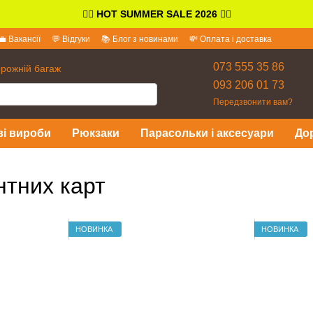
👉🏻
HOT SUMMER SALE 2026
👈🏻
💼 Вакансії
💬 Відгуки
📚 Блог з новинами
💸 Оплата і доставка
іді
073 555 35 86
орожній багаж
093 206 01 73
Передзвонити вам?
ві вироби
Рюкзаки
Парасольки і аксесуари
До
нтних карт
НОВИНКА
НОВИНКА