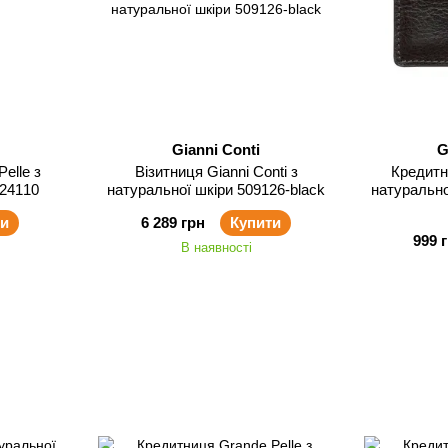
Gianni Conti
G
elle з
Візитниця Gianni Conti з
Кредитн
224110
натуральної шкіри 509126-black
натурально
ти
6 289 грн
Купити
999 
В наявності