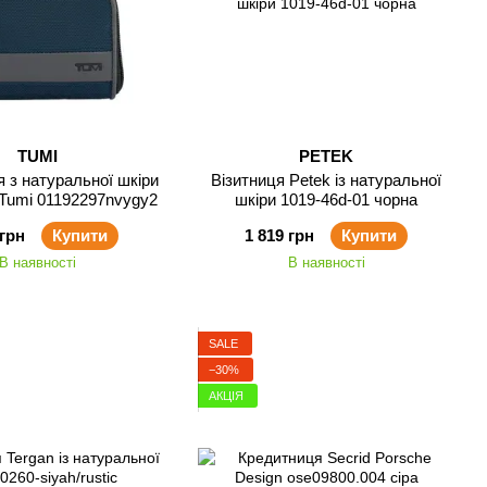
TUMI
PETEK
 з натуральної шкіри
Візитниця Petek із натуральної
Tumi 01192297nvygy2
шкіри 1019-46d-01 чорна
 грн
Купити
1 819 грн
Купити
В наявності
В наявності
SALE
−30%
АКЦІЯ