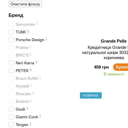
Очистити фільтр
Бренд
0
Samsonite
3
TUMI
1
Porsche Design
Grande Pelle
0
Кредитниця Grande P
Pratesi
натуральної шкіри 303
0
BRIC'S
коричнева
3
Neri Karra
459 грн
Купи
4
PETEK
В наявності
0
Braun Buffel
0
Mywalit
0
Roncato
НОВИНКА
0
Boldrini
1
Giudi
1
Gianni Conti
1
Tergan