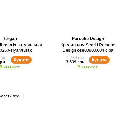
Tergan
Porsche Design
Tergan із натуральної
Кредитниця Secrid Porsche
0260-siyah/rustic
Design ose09800.004 сіра
 грн
4 769 грн
Купити
Купити
грн
3 339 грн
В наявності
В наявності
казати все