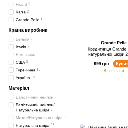
0
Picard
2
Karra
13
Grande Pelle
Країна виробник
0
Бельгія
Grande Pelle
2
Італія
Кредитниця Grande P
натуральної шкіри 
0
Німеччина
3
США
999 грн
Купи
10
Туреччина
В наявності
13
Україна
Матеріал
0
Балістичний нейлон
Балістичний нейлон/
3
Натуральна шкіра
0
Метал/Натуральна шкіра
26
Натуральна шкіра