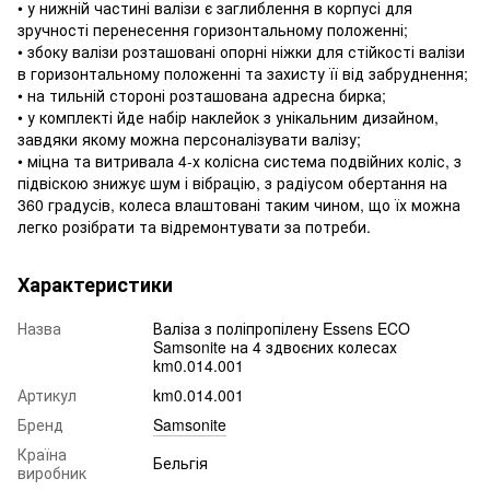
• у нижній частині валізи є заглиблення в корпусі для
зручності перенесення горизонтальному положенні;
• збоку валізи розташовані опорні ніжки для стійкості валізи
в горизонтальному положенні та захисту її від забруднення;
• на тильній стороні розташована адресна бирка;
• у комплекті йде набір наклейок з унікальним дизайном,
завдяки якому можна персоналізувати валізу;
• міцна та витривала 4-х колісна система подвійних коліс, з
підвіскою знижує шум і вібрацію, з радіусом обертання на
360 градусів, колеса влаштовані таким чином, що їх можна
легко розібрати та відремонтувати за потреби.
Характеристики
Назва
Валіза з поліпропілену Essens ECO
Samsonite на 4 здвоєних колесах
km0.014.001
Артикул
km0.014.001
Бренд
Samsonite
Країна
Бельгія
виробник