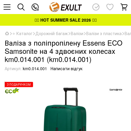
👉🏻
HOT SUMMER SALE 2026
👈🏻
⭐ Каталог
Дорожній багаж
Валізи
Валізи з пластика
Вал
Валіза з поліпропілену Essens ECO
Samsonite на 4 здвоєних колесах
km0.014.001 (km0.014.001)
Артикул:
km0.014.001
Написати відгук
З ПОДАРУНКОМ