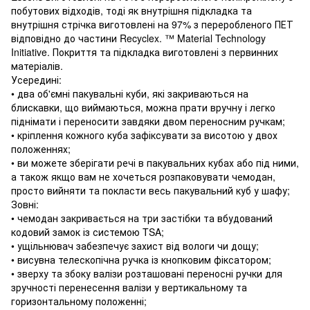
побутових відходів, тоді як внутрішня підкладка та
внутрішня стрічка виготовлені на 97% з переробленого ПЕТ
відповідно до частини Recyclex. ™ Material Technology
Initiative. Покриття та підкладка виготовлені з первинних
матеріалів.
Усередині:
• два об'ємні пакувальні куби, які закриваються на
блискавки, що виймаються, можна прати вручну і легко
піднімати і переносити завдяки двом переносним ручкам;
• кріплення кожного куба зафіксувати за висотою у двох
положеннях;
• ви можете зберігати речі в пакувальних кубах або під ними,
а також якщо вам не хочеться розпаковувати чемодан,
просто вийняти та покласти весь пакувальний куб у шафу;
Зовні:
• чемодан закривається на три застібки та вбудований
кодовий замок із системою TSA;
• ущільнювач забезпечує захист від вологи чи дощу;
• висувна телескопічна ручка із кнопковим фіксатором;
• зверху та збоку валізи розташовані переносні ручки для
зручності перенесення валізи у вертикальному та
горизонтальному положенні;