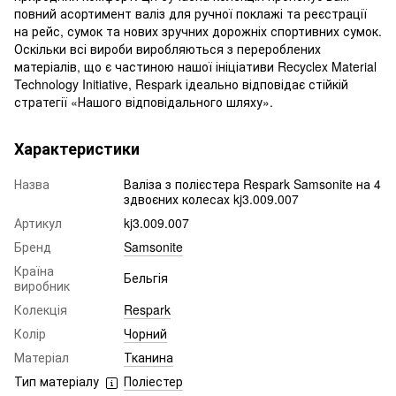
повний асортимент валіз для ручної поклажі та реєстрації
на рейс, сумок та нових зручних дорожніх спортивних сумок.
Оскільки всі вироби виробляються з перероблених
матеріалів, що є частиною нашої ініціативи Recyclex Material
Technology Initiative, Respark ідеально відповідає стійкій
стратегії «Нашого відповідального шляху».
Характеристики
Назва
Валіза з полієстера Respark Samsonite на 4
здвоєних колесах kj3.009.007
Артикул
kj3.009.007
Бренд
Samsonite
Країна
Бельгія
виробник
Колекція
Respark
Колір
Чорний
Матеріал
Тканина
Тип матеріалу
Поліестер