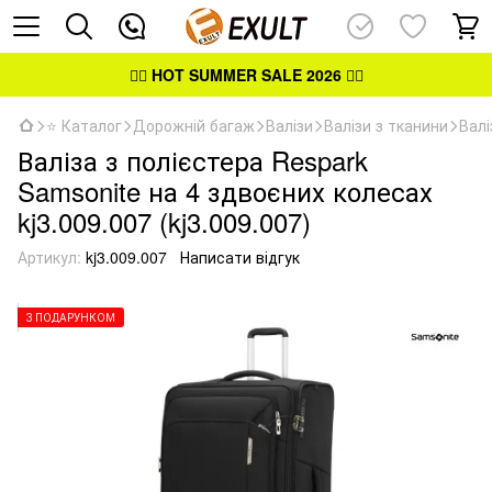
👉🏻
HOT SUMMER SALE 2026
👈🏻
⭐ Каталог
Дорожній багаж
Валізи
Валізи з тканини
Валі
Валіза з полієстера Respark
Samsonite на 4 здвоєних колесах
kj3.009.007 (kj3.009.007)
Артикул:
kj3.009.007
Написати відгук
З ПОДАРУНКОМ