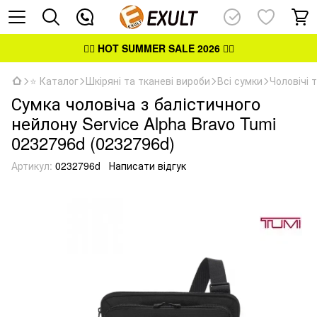
👉🏻
HOT SUMMER SALE 2026
👈🏻
⭐ Каталог
Шкіряні та тканеві вироби
Всі сумки
Чоловічі 
Сумка чоловіча з балістичного
нейлону Service Alpha Bravo Tumi
0232796d (0232796d)
Артикул:
0232796d
Написати відгук