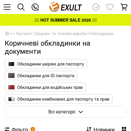
👉🏻
HOT SUMMER SALE 2026
👈🏻
⭐ Каталог
Шкіряні та тканеві вироби
Обкладинки
Коричневі обкладинки на
документи
Обкладинки шкіряні для паспорту
Обкладинки для ID паспорта
Обкладинки для водійських прав
Обкладинки комбіновані для паспорту та прав
Обкладинки для посвідчень
Всі категорії
Фільтр
Новинки
1