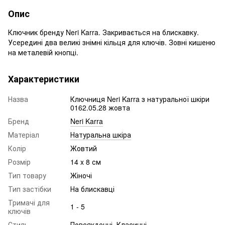
Опис
Ключник бренду Neri Karra. Закривається на блискавку.
Усередині два великі знімні кільця для ключів. Зовні кишеню
на металевій кнопці.
Характеристики
Назва
Ключниця Neri Karra з натуральної шкіри
0162.05.28 жовта
Бренд
Neri Karra
Матеріал
Натуральна шкіра
Колір
Жовтий
Розмір
14 x 8 см
Тип товару
Жіночі
Тип застібки
На блискавці
Тримачі для
1 - 5
ключів
Стиль
Повсякденні, Класичні