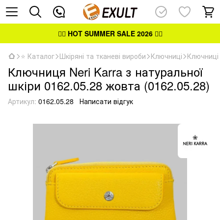
👉🏻
HOT SUMMER SALE 2026
👈🏻
⭐ Каталог
Шкіряні та тканеві вироби
Ключниці
Ключниці 
Ключниця Neri Karra з натуральної
шкіри 0162.05.28 жовта (0162.05.28)
Артикул:
0162.05.28
Написати відгук