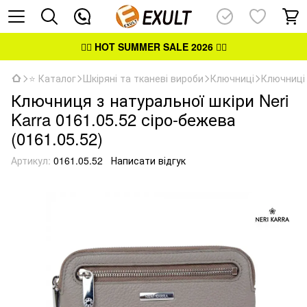
👉🏻
HOT SUMMER SALE 2026
👈🏻
⭐ Каталог
Шкіряні та тканеві вироби
Ключниці
Ключниці 
Ключниця з натуральної шкіри Neri
Karra 0161.05.52 сіро-бежева
(0161.05.52)
Артикул:
0161.05.52
Написати відгук