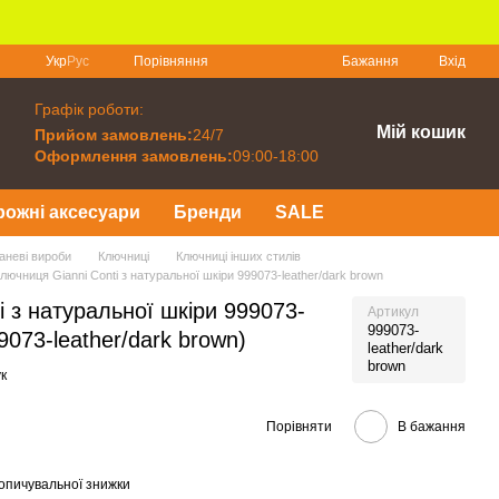
Порівняння
Укр
Рус
Бажання
Вхід
Графік роботи:
Мій кошик
Прийом замовлень:
24/7
Оформлення замовлень:
09:00-18:00
рожні аксесуари
Бренди
SALE
каневі вироби
Ключниці
Ключниці інших стилів
лючниця Gianni Conti з натуральної шкіри 999073-leather/dark brown
i з натуральної шкіри 999073-
Артикул
999073-
9073-leather/dark brown)
leather/dark
brown
к
Порівняти
В бажання
опичувальної знижки