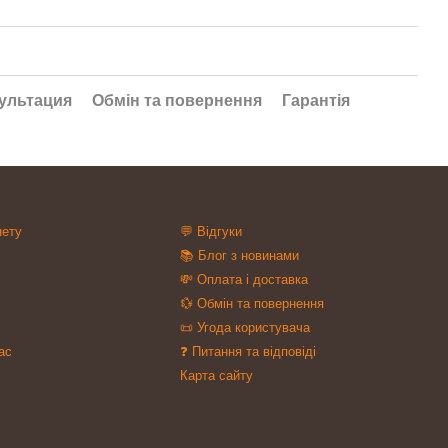
ультация
Обмін та повернення
Гарантія
нету
💬 Відгуки
📚 Блог з новинами
💸 Оплата і доставка
💱 Обмін та повернення
📜 Угода користувача
ас
❓ Питання та відповіді
Карта сайту