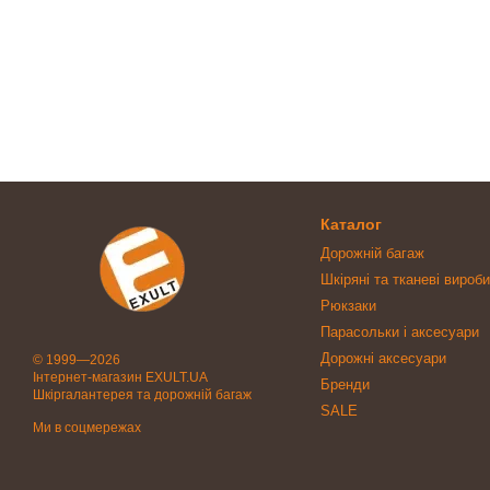
Каталог
Дорожній багаж
Шкіряні та тканеві вироби
Рюкзаки
Парасольки і аксесуари
Дорожні аксесуари
© 1999—2026
Інтернет-магазин EXULT.UA
Бренди
Шкіргалантерея та дорожній багаж
SALE
Ми в соцмережах