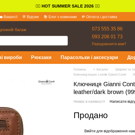
👉🏻
HOT SUMMER SALE 2026
👈🏻
💼 Вакансії
💬 Відгуки
📚 Блог з новинами
💸 Оплата і доставка
іді
073 555 35 86
орожній багаж
093 206 01 73
Передзвонити вам?
ві вироби
Рюкзаки
Парасольки і аксесуари
До
Головна
⭐ Каталог
Шкіряні та т
Ключниці інших стилів Gianni Conti
К
Ключниця Gianni Cont
leather/dark brown (99
Немає в наявності
Написати відгу
Продано
Ввійти
для відображення нак
%