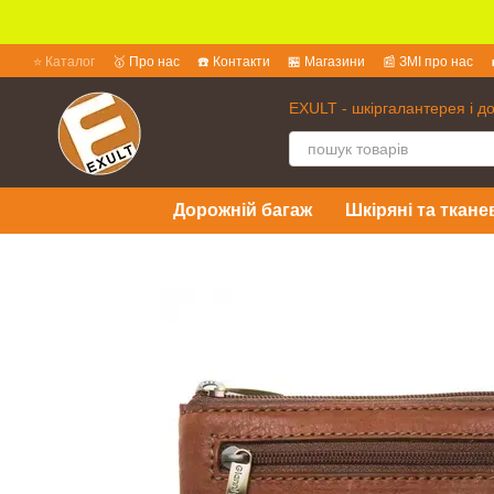
Перейти до основного контенту
⭐ Каталог
🥇 Про нас
☎️ Контакти
🏪 Магазини
📰 ЗМІ про нас
💱 Обмін та повернення
📜 Угода користувача
❓ Питання та відпов
EXULT - шкіргалантерея і д
Дорожній багаж
Шкіряні та ткане