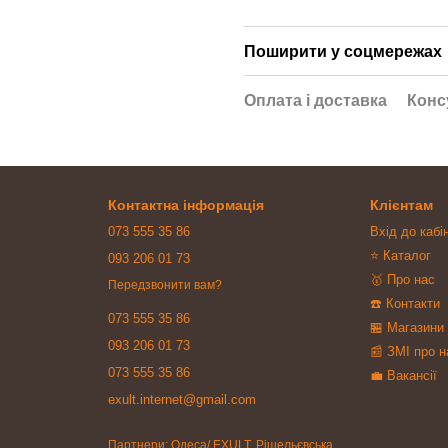
Поширити у соцмережах
Оплата і доставка
Конс
Контактна інформація
Клієнтам
073 555 35 86
Вхід до кабі
⭐ Каталог
093 206 01 73
🥇 Про нас
Передзвонити вам?
☎️ Контакти
073 555 35 86
🏪 Магазини
093 206 01 73
📰 ЗМІ про н
073 555 35 86
💼 Вакансії
exult.internet@gmail.com
Партнери: Одеса/ EXULT, Рішельєвська,