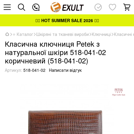
👉🏻
HOT SUMMER SALE 2026
👈🏻
⭐ Каталог
Шкіряні та тканеві вироби
Ключниці
Класичні 
Класична ключниця Petek з
натуральної шкіри 518-041-02
коричневий (518-041-02)
Артикул:
518-041-02
Написати відгук