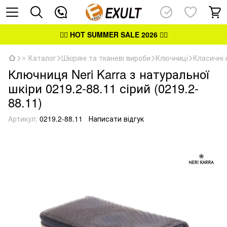
👉🏻
HOT SUMMER SALE 2026
👈🏻
⭐ Каталог
Шкіряні та тканеві вироби
Ключниці
Класичні 
Ключниця Neri Karra з натуральної
шкіри 0219.2-88.11 сірий (0219.2-
88.11)
Артикул:
0219.2-88.11
Написати відгук