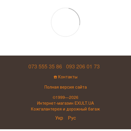
073 555 35 86
093 206 01 73
☎️ Контакты
Полная версия сайта
©1999—2026
Интернет-магазин EXULT.UA
Кожгалантерея и дорожный багаж
Укр
Рус