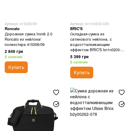
Артикул: 415306/09
Артикул: bn1n0203-029
Roncato
BRIC'S
Дорожная сумка Ironik 2.0
Складная-сумка из
Roncato из нейлона/
сатинового нейлона, с
полиэстера 415306/09
водоотталкивающим
эффектом BRIC'S bn1n0203-
2 849 грн
029
5 399 грн
В наличии
В наличии
Купить
Купить