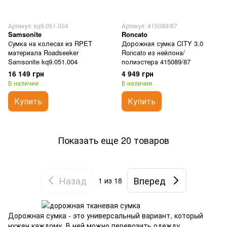
Артикул: kq9.051.004
Артикул: 415089/87
Samsonite
Roncato
Сумка на колесах из RPET
Дорожная сумка CITY 3.0
материала Roadseeker
Roncato из нейлона/
Samsonite kq9.051.004
полиэстера 415089/87
16 149 грн
4 949 грн
В наличии
В наличии
Купить
Купить
Показать еще 20 товаров
Назад
Вперед
1
из 18
Дорожная сумка - это универсальный вариант, который
нужен каждому. В ней можно перевозить одежду,