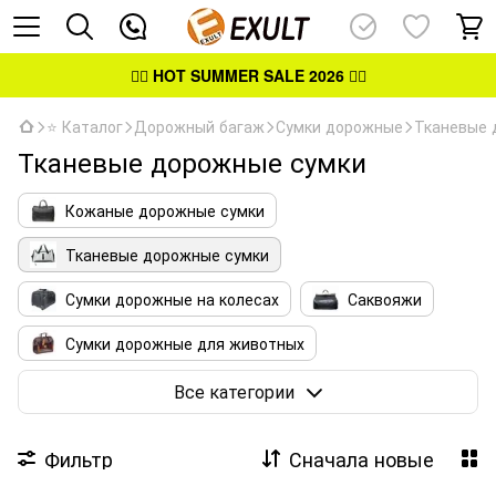
👉🏻
HOT SUMMER SALE 2026
👈🏻
⭐ Каталог
Дорожный багаж
Сумки дорожные
Тканевые 
Тканевые дорожные сумки
Кожаные дорожные сумки
Тканевые дорожные сумки
Сумки дорожные на колесах
Саквояжи
Сумки дорожные для животных
ECO сумки дорожные
Все категории
Фильтр
Сначала новые