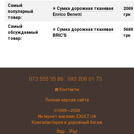
Самый
⭐
Сумка дорожная тканевая
2069
популярный
Enrico Benetti
грн
товар:
Самый
⭐
Сумка дорожная тканевая
5689
обсуждаемый
BRIC'S
грн
товар:
073 555 35 86
093 206 01 73
☎️ Контакты
Полная версия сайта
©1999—2026
Интернет-магазин EXULT.UA
Кожгалантерея и дорожный багаж
Укр
Рус