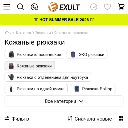
👉🏻
HOT SUMMER SALE 2026
👈🏻
⭐ Каталог
Рюкзаки
Кожаные рюкзаки
Кожаные рюкзаки
Рюкзаки классические
ЭКО рюкзаки
Кожаные рюкзаки
Рюкзаки с отделением для ноутбука
Рюкзаки на одной лямке
Рюкзаки Rolltop
Рюкзаки на колёсах
Сумки-трансформеры
Все категории
Сумки-слинги
Фильтр
Сначала новые