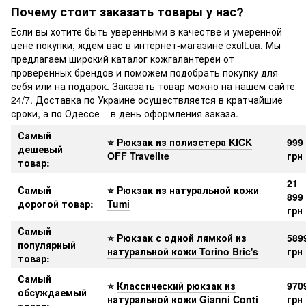
Почему стоит заказать товары у нас?
Если вы хотите быть уверенными в качестве и умеренной
цене покупки, ждем вас в интернет-магазине exult.ua. Мы
предлагаем широкий каталог кожгалантереи от
проверенных брендов и поможем подобрать покупку для
себя или на подарок. Заказать товар можно на нашем сайте
24/7. Доставка по Украине осуществляется в кратчайшие
сроки, а по Одессе – в день оформления заказа.
Самый
⭐
Рюкзак из полиэстера KICK
999
дешевый
OFF Travelite
грн
товар:
21
Самый
⭐
Рюкзак из натуральной кожи
899
дорогой товар:
Tumi
грн
Самый
⭐
Рюкзак с одной лямкой из
589
популярный
натуральной кожи Torino Bric's
грн
товар:
Самый
⭐
Классический рюкзак из
970
обсуждаемый
натуральной кожи Gianni Conti
грн