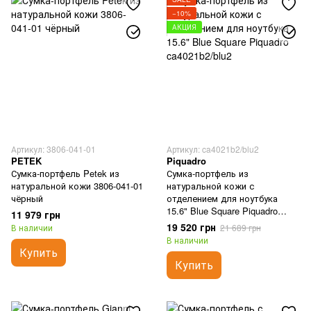
−10%
АКЦИЯ
Артикул: 3806-041-01
Артикул: ca4021b2/blu2
PETEK
Piquadro
Сумка-портфель Petek из
Сумка-портфель из
натуральной кожи 3806-041-01
натуральной кожи с
чёрный
отделением для ноутбука
15.6" Blue Square Piquadro
11 979 грн
ca4021b2/blu2
19 520 грн
В наличии
21 689 грн
В наличии
Купить
Купить