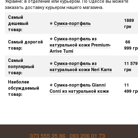
Украине: в отделение или курьером. По Одессе вы можете
заказать доставку курьером нашего магазина.
Самый
1889
дешевый
⭐
Сумка-портфель
грн
товар:
⭐
Сумка-портфель из
Самый дорогой
66
натуральной кожи Premium-
товар:
999 гр
Arrive Tumi
Самый
⭐
Сумка-портфель из
11 579
популярный
натуральной кожи Neri Karra
грн
товар:
Наиболее
⭐
Сумка-портфель Gianni
11
обсуждаемый
Conti из натуральной кожи
499 гр
товар:
073 555 35 86
093 206 01 73