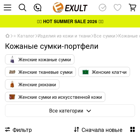
👉🏻
HOT SUMMER SALE 2026
👈🏻
⭐ Каталог
Изделия из кожи и ткани
Все сумки
Кожаные 
Кожаные сумки-портфели
Женские кожаные сумки
Женские тканевые сумки
Женские клатчи
Женские рюкзаки
Женские сумки из искусственной кожи
Мужские кожаные сумки
Все категории
Мужские тканевые сумки
Фильтр
Сначала новые
Кожаные сумки-портфели