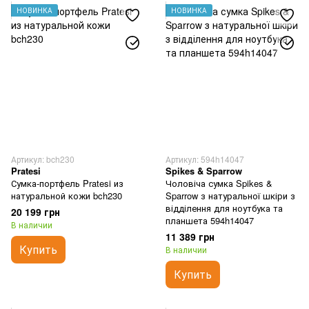
НОВИНКА
НОВИНКА
Тканевые сумки универсальные
Сумки с отделением под ноутбук
Сумки для документов формата А4
Артикул: bch230
Артикул: 594h14047
Pratesi
Spikes & Sparrow
Сумка-портфель Pratesi из
Чоловіча сумка Spikes &
натуральной кожи bch230
Sparrow з натуральної шкіри з
відділення для ноутбука та
20 199 грн
планшета 594h14047
В наличии
11 389 грн
Купить
В наличии
Купить