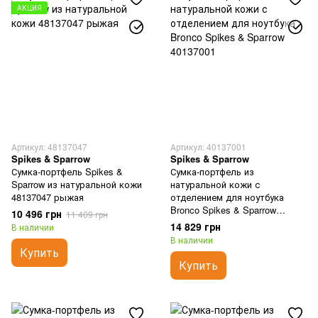
АКЦИЯ
Артикул: 48137047
Артикул: 40137001
Spikes & Sparrow
Spikes & Sparrow
Сумка-портфель Spikes &
Сумка-портфель из
Sparrow из натуральной кожи
натуральной кожи с
48137047 рыжая
отделением для ноутбука
Bronco Spikes & Sparrow
10 496 грн
11 409 грн
40137001
14 829 грн
В наличии
В наличии
Купить
Купить