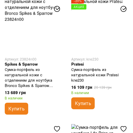
−20%
АКЦИЯ
Артикул: 23824n00
Артикул: kne230
Spikes & Sparrow
Pratesi
Сумка-портфель из
Сумка-портфель из
натуральной кожи с
натуральной кожи Pratesi
отделением для ноутбука
kne230
Bronco Spikes & Sparrow
16 109 грн
20 139 грн
23824n00
13 689 грн
В наличии
В наличии
Купить
Купить