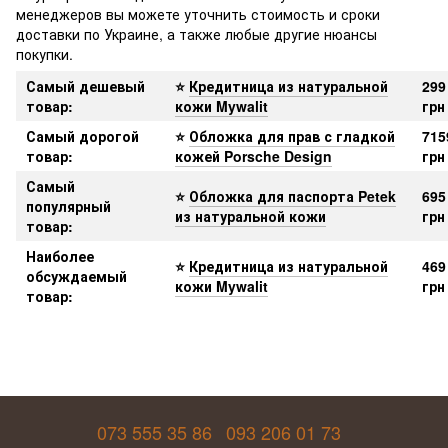
менеджеров вы можете уточнить стоимость и сроки
доставки по Украине, а также любые другие нюансы
покупки.
Самый дешевый
⭐
Кредитница из натуральной
299
товар:
кожи Mywalit
грн
Самый дорогой
⭐
Обложка для прав с гладкой
715
товар:
кожей Porsche Design
грн
Самый
⭐
Обложка для паспорта Petek
695
популярный
из натуральной кожи
грн
товар:
Наиболее
⭐
Кредитница из натуральной
469
обсуждаемый
кожи Mywalit
грн
товар:
073 555 35 86
093 206 01 73